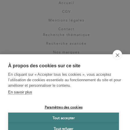
Accueil
CGV
Mentions légales
Contact
Recherche thématique
Recherche avancée
Nos marques
Rights & permissions
À propos des cookies sur ce site
Espace pro
En cliquant sur « Accepter tous les cookies », vous acceptez
Newsletter
l’utilisation de cookies essentiels au fonctionnement du site et pour
La Vie des Classiques
améliorer et personnaliser le contenu.
En savoir plus
Le Blog
Paramètres des cookies
Tout accepter
Tout refuser