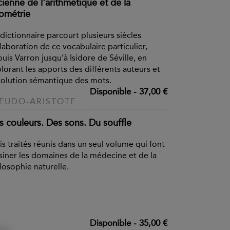
ienne de l'arithmétique et de la
ométrie
dictionnaire parcourt plusieurs siècles
laboration de ce vocabulaire particulier,
uis Varron jusqu’à Isidore de Séville, en
lorant les apports des différents auteurs et
volution sémantique des mots.
Disponible
-
37,00 €
EUDO-ARISTOTE
s couleurs. Des sons. Du souffle
is traités réunis dans un seul volume qui font
siner les domaines de la médecine et de la
losophie naturelle.
Disponible
-
35,00 €