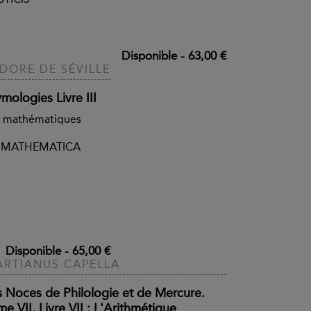
Disponible
-
63,00 €
IDORE DE SÉVILLE
mologies Livre III
s mathématiques
 MATHEMATICA
Disponible
-
65,00 €
RTIANUS CAPELLA
s Noces de Philologie et de Mercure.
e VII, Livre VII : L'Arithmétique