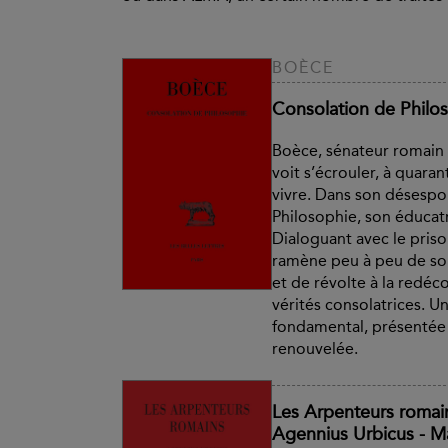
BOÈCE
Consolation de Philo
Boèce, sénateur romain 
voit s’écrouler, à quaran
vivre. Dans son désespoi
Philosophie, son éducatr
Dialoguant avec le priso
ramène peu à peu de son
et de révolte à la redéc
vérités consolatrices. U
fondamental, présentée
renouvelée.
Les Arpenteurs romain
Agennius Urbicus - M