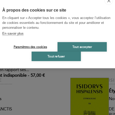
E
Le
À propos des cookies sur ce site
Co
En cliquant sur « Accepter tous les cookies », vous acceptez l’utilisation
Constructions et terres
de cookies essentiels au fonctionnement du site et pour améliorer et
Ce
personnaliser le contenu.
int
le livre XV de ses
En savoir plus
agr
'abord un voyage
l'A
faisant découvrir, grâce
ces
 villes du bassin
Paramètres des cookies
Tout accepter
l’o
arqué les traditions
Tout refuser
int
co-romaine. C'est
e » qu’il explore et
en rapport ses...
 indisponible
-
57,00 €
E
IS
Ét
s
Nou
ANCTIS
DE
RU