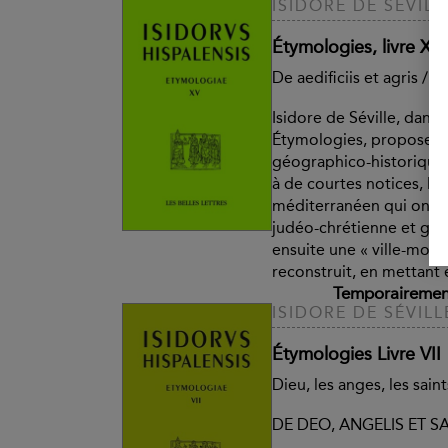
ISIDORE DE SÉVILL
Étymologies, livre XV
De aedificiis et agris / 
Isidore de Séville, dans 
Étymologies, propose d
géographico-historique 
à de courtes notices, les
méditerranéen qui ont m
judéo-chrétienne et gré
ensuite une « ville-modèl
reconstruit, en mettant 
Temporairement
ISIDORE DE SÉVILL
Étymologies Livre VII
Dieu, les anges, les saint
DE DEO, ANGELIS ET S