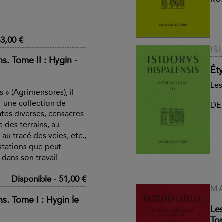
3,00 €
IS
s. Tome II : Hygin -
Éty
Le
 » (Agrimensores), il
 une collection de
DE
ates diverses, consacrés
 des terrains, au
au tracé des voies, etc.,
stations que peut
dans son travail
.
Disponible
-
51,00 €
MA
s. Tome I : Hygin le
Le
Tom