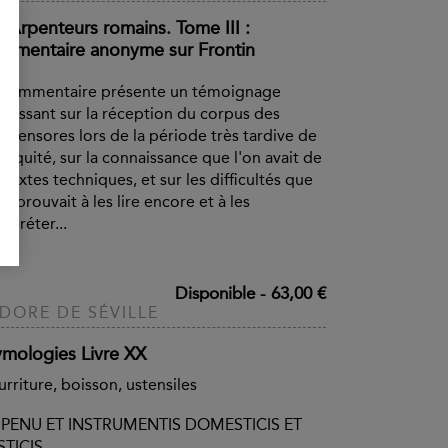
s Arpenteurs romains. Tome III :
mmentaire anonyme sur Frontin
 commentaire présente un témoignage
éressant sur la réception du corpus des
imensores lors de la période très tardive de
ntiquité, sur la connaissance que l'on avait de
 textes techniques, et sur les difficultés que
n éprouvait à les lire encore et à les
erpréter...
Disponible
-
63,00 €
IDORE DE SÉVILLE
ymologies Livre XX
rriture, boisson, ustensiles
 PENU ET INSTRUMENTIS DOMESTICIS ET
STICIS