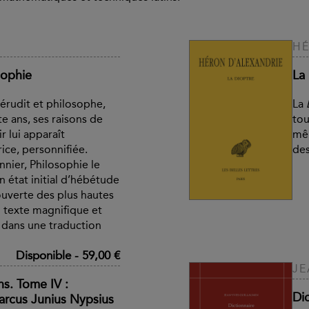
HÉ
sophie
La
érudit et philosophe,
La
te ans, ses raisons de
tou
r lui apparaît
mêl
ice, personnifiée.
des
nnier, Philosophie le
 état initial d’hébétude
ouverte des plus hautes
n texte magnifique et
 dans une traduction
Disponible
-
59,00 €
JE
s. Tome IV :
Dic
arcus Junius Nypsius