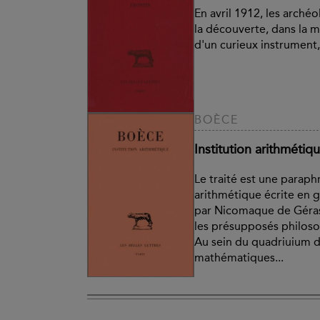
En avril 1912, les arché
la découverte, dans la 
d'un curieux instrument,
BOÈCE
Institution arithmétiq
Le traité est une paraph
arithmétique écrite en gr
par Nicomaque de Géras
les présupposés philoso
Au sein du quadriuium d
mathématiques...