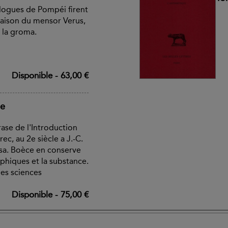
ologues de Pompéi firent
maison du mensor Verus,
 la groma.
Disponible
-
63,00 €
ue
rase de l'Introduction
ec, au 2e siècle a J.-C.
a. Boèce en conserve
phiques et la substance.
es sciences
Disponible
-
75,00 €