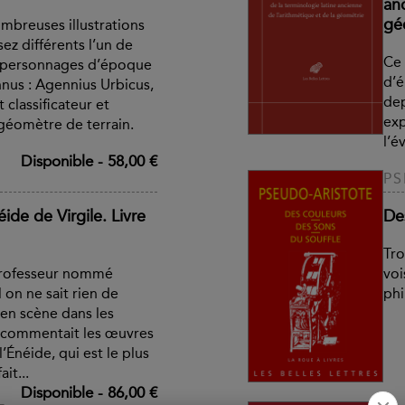
anc
gé
mbreuses illustrations
ez différents l’un de
Ce 
ux personnages d’époque
d’é
onnus : Agennius Urbicus,
dep
t classificateur et
exp
géomètre de terrain.
l’é
Disponible
-
58,00 €
PS
ide de Virgile. Livre
De
Tro
n professeur nommé
voi
l on ne sait rien de
phi
 en scène dans les
 commentait les œuvres
 l’Énéide, qui est le plus
it...
Disponible
-
86,00 €