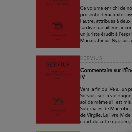
Ce volume enrichi de no
présente deux textes ass
l’autre, attribués à de
tardive par ailleurs inc
un juriste érudit à l’espri
Marcus Junius Nypsius, 
SERVIUS
Commentaire sur l'Éné
IV
Vers la fin du IVe s., u
Servius, sur la vie duque
solide même s’il est mis
Saturnales de Macrobe,
de Virgile. Le livre IV de
court de cette épopée, fa