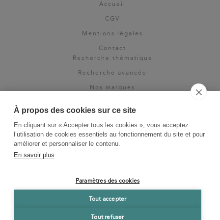
Accueil
CGV
Mentions légales
Contact
Recherche thématique
Recherche avancée
Nos marques
Rights & permissions
À propos des cookies sur ce site
Espace pro
En cliquant sur « Accepter tous les cookies », vous acceptez
Newsletter
l’utilisation de cookies essentiels au fonctionnement du site et pour
La Vie des Classiques
améliorer et personnaliser le contenu.
En savoir plus
Le Blog
Paramètres des cookies
Tout accepter
Tout refuser