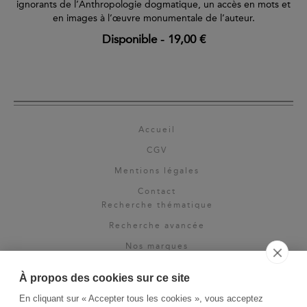
ignorants de l’Anthropologie dogmatique, un accès en mots et
en images à l’œuvre monumentale de l’auteur.
Disponible
-
19,00 €
Accueil
CGV
Mentions légales
Contact
Recherche thématique
Recherche avancée
Nos marques
Rights & permissions
À propos des cookies sur ce site
Espace pro
En cliquant sur « Accepter tous les cookies », vous acceptez
Newsletter