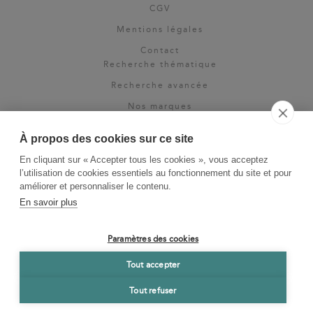
CGV
Mentions légales
Contact
Recherche thématique
Recherche avancée
Nos marques
Rights & permissions
À propos des cookies sur ce site
Espace pro
En cliquant sur « Accepter tous les cookies », vous acceptez
Newsletter
l’utilisation de cookies essentiels au fonctionnement du site et pour
La Vie des Classiques
améliorer et personnaliser le contenu.
En savoir plus
Le Blog
Paramètres des cookies
Tout accepter
Tout refuser