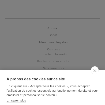
Accueil
CGV
Mentions légales
Contact
Recherche thématique
Recherche avancée
Nos marques
Rights & permissions
À propos des cookies sur ce site
Espace pro
En cliquant sur « Accepter tous les cookies », vous acceptez
Newsletter
l’utilisation de cookies essentiels au fonctionnement du site et pour
La Vie des Classiques
améliorer et personnaliser le contenu.
En savoir plus
Le Blog