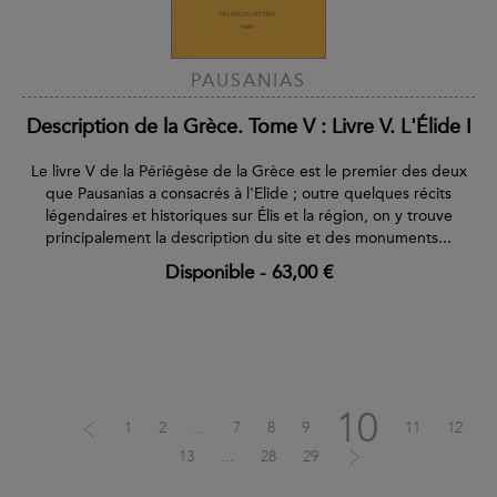
PAUSANIAS
Description de la Grèce. Tome V : Livre V. L'Élide I
Le livre V de la Périégèse de la Grèce est le premier des deux
que Pausanias a consacrés à l'Elide ; outre quelques récits
légendaires et historiques sur Élis et la région, on y trouve
principalement la description du site et des monuments...
Disponible
-
63,00 €
10
1
2
...
7
8
9
11
12
13
...
28
29