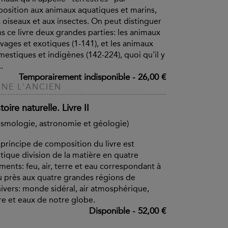
osition aux animaux aquatiques et marins,
 oiseaux et aux insectes. On peut distinguer
s ce livre deux grandes parties: les animaux
vages et exotiques (1-141), et les animaux
estiques et indigènes (142-224), quoi qu'il y
..
Temporairement indisponible
-
26,00 €
INE L'ANCIEN
toire naturelle. Livre II
smologie, astronomie et géologie)
principe de composition du livre est
ntique division de la matière en quatre
ments: feu, air, terre et eau correspondant à
 près aux quatre grandes régions de
nivers: monde sidéral, air atmosphérique,
re et eaux de notre globe.
Disponible
-
52,00 €