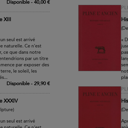
Disponible
-
40,00 €
PL
e XIII
His
(De
un seul est arrivé
« D
e naturelle. Ce n'est
jus
r, ce que dans notre
pas
ntendrions par un titre
lan
mmence par exposer des
sem
erre, le soleil, les
not
s...
pla
Disponible
-
29,90 €
PL
vre XXXIV
His
lpture)
(De
un seul est arrivé
Apr
e naturelle. Ce n'est
ani