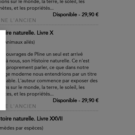
ions sur le monde, la terre, le soleil, les
nètes, et les propriétés...
Disponible
-
29,90 €
INE L'ANCIEN
toire naturelle. Livre X
s Animaux ailés)
es ouvrages de Pline un seul est arrivé
qu'à nous, son Histoire naturelle. Ce n'est
, à proprement parler, ce que dans notre
gage moderne nous entendrions par un titre
blable. L'auteur commence par exposer des
ions sur le monde, la terre, le soleil, les
nètes, et les propriétés...
Disponible
-
29,90 €
INE L'ANCIEN
toire naturelle. Livre XXVII
mèdes par espèces)