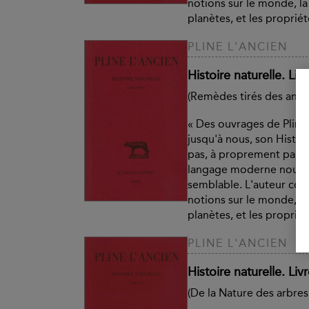
notions sur le monde, la t
planètes, et les propriété
PLINE L'ANCIEN
Histoire naturelle. Liv
(Remèdes tirés des anim
« Des ouvrages de Pline 
jusqu'à nous, son Histoir
pas, à proprement parle
langage moderne nous e
semblable. L'auteur co
notions sur le monde, la t
planètes, et les propriété
PLINE L'ANCIEN
Histoire naturelle. Liv
(De la Nature des arbres 