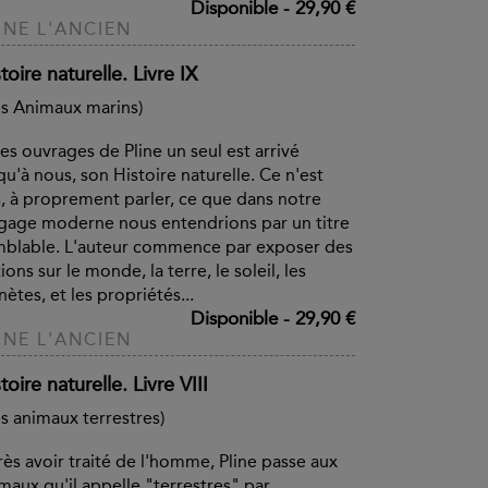
Disponible
-
29,90 €
INE L'ANCIEN
toire naturelle. Livre IX
s Animaux marins)
es ouvrages de Pline un seul est arrivé
qu'à nous, son Histoire naturelle. Ce n'est
, à proprement parler, ce que dans notre
gage moderne nous entendrions par un titre
blable. L'auteur commence par exposer des
ions sur le monde, la terre, le soleil, les
nètes, et les propriétés...
Disponible
-
29,90 €
INE L'ANCIEN
toire naturelle. Livre VIII
s animaux terrestres)
ès avoir traité de l'homme, Pline passe aux
maux qu'il appelle "terrestres" par