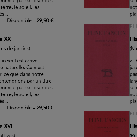
mmence par exposer des
sem
erre, le soleil, les
not
s...
pla
Disponible
-
29,90 €
PL
re XX
His
es de jardins)
(Na
un seul est arrivé
« D
e naturelle. Ce n'est
jus
r, ce que dans notre
pas
ntendrions par un titre
lan
mmence par exposer des
sem
erre, le soleil, les
not
s...
pla
Disponible
-
29,90 €
PL
re XVII
His
ltivés)
(Re