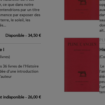
r, ce que dans notre
opp
ntendrions par un titre
aux
mmence par exposer des
dan
erre, le soleil, les
sau
s...
dom
ait.
Disponible
-
34,50 €
PL
e I
His
ivres)
(Co
 36 livres de l'Histoire
Le 
édée d'une introduction
l'a
'auteur
élé
peu
l'u
ter
 indisponible
-
26,00 €