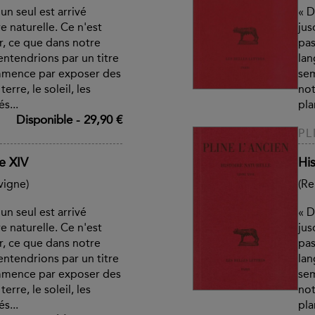
un seul est arrivé
« D
e naturelle. Ce n'est
jus
r, ce que dans notre
pas
ntendrions par un titre
lan
mmence par exposer des
sem
erre, le soleil, les
not
s...
pla
Disponible
-
29,90 €
PL
re XIV
His
 vigne)
(Re
un seul est arrivé
« D
e naturelle. Ce n'est
jus
r, ce que dans notre
pas
ntendrions par un titre
lan
mmence par exposer des
sem
erre, le soleil, les
not
s...
pla