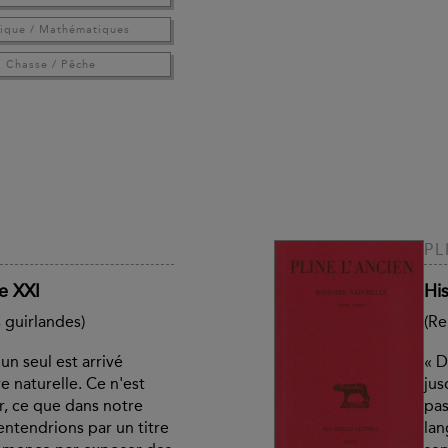
ique / Mathématiques
Chasse / Pêche
PL
re XXI
His
s guirlandes)
(Re
un seul est arrivé
« D
e naturelle. Ce n'est
jus
r, ce que dans notre
pas
ntendrions par un titre
lan