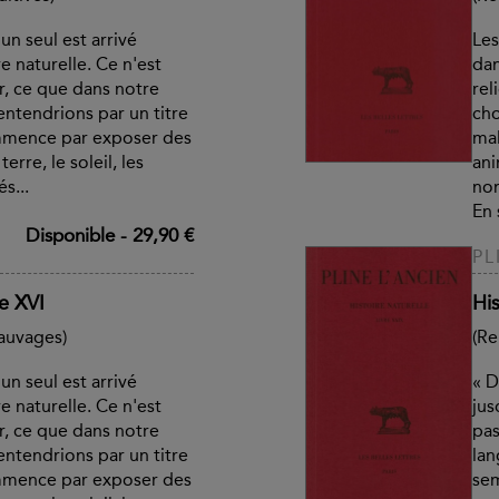
un seul est arrivé
Les
e naturelle. Ce n'est
dan
r, ce que dans notre
rel
ntendrions par un titre
cho
mmence par exposer des
mal
erre, le soleil, les
ani
s...
nom
En 
Disponible
-
29,90 €
PL
re XVI
His
sauvages)
(Re
un seul est arrivé
« D
e naturelle. Ce n'est
jus
r, ce que dans notre
pas
ntendrions par un titre
lan
mmence par exposer des
sem