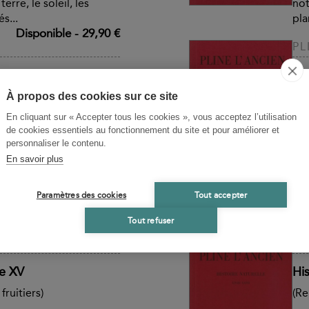
erre, le soleil, les
not
s...
pla
Disponible
-
29,90 €
PL
re XXVIII
His
aux)
(De
À propos des cookies sur ce site
En cliquant sur « Accepter tous les cookies », vous acceptez l’utilisation
un seul est arrivé
« D
de cookies essentiels au fonctionnement du site et pour améliorer et
e naturelle. Ce n'est
jus
personnaliser le contenu.
r, ce que dans notre
pas
En savoir plus
ntendrions par un titre
lan
mmence par exposer des
sem
Paramètres des cookies
Tout accepter
erre, le soleil, les
not
s...
pla
Tout refuser
Disponible
-
29,90 €
PL
re XV
His
fruitiers)
(Re