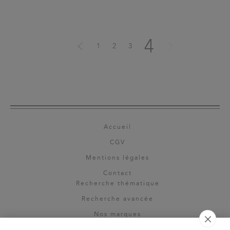
4
1
2
3
Accueil
CGV
Mentions légales
Contact
Recherche thématique
Recherche avancée
Nos marques
Rights & permissions