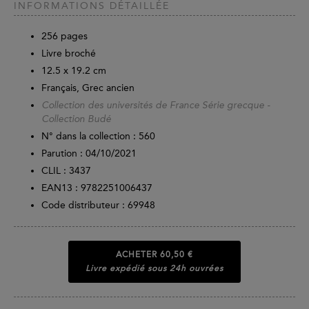
INFORMATIONS DÉTAILLÉE
256
pages
Livre broché
12.5 x 19.2 cm
Français, Grec ancien
Collection des universités de France Série grecque -
Collection Budé
N° dans la collection : 560
Parution :
04/10/2021
CLIL : 3437
EAN13 :
9782251006437
Code distributeur : 69948
ACHETER
60,50 €
Livre expédié sous 24h ouvrées