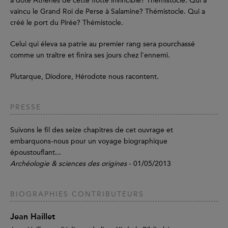
a doté Athènes de cette flotte invincible? Thémistocle. Qui a
vaincu le Grand Roi de Perse à Salamine? Thémistocle. Qui a
créé le port du Pirée? Thémistocle.
Celui qui éleva sa patrie au premier rang sera pourchassé
comme un traître et finira ses jours chez l'ennemi.
Plutarque, Diodore, Hérodote nous racontent.
PRESSE
Suivons le fil des seize chapitres de cet ouvrage et
embarquons-nous pour un voyage biographique
époustouflant...
Archéologie & sciences des origines
- 01/05/2013
BIOGRAPHIES CONTRIBUTEURS
Jean Haillet