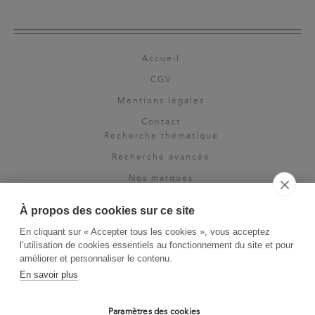
Accueil
CGV
Mentions légales
Contact
Recherche thématique
Recherche avancée
Nos marques
Rights & permissions
À propos des cookies sur ce site
Espace pro
En cliquant sur « Accepter tous les cookies », vous acceptez
Newsletter
l’utilisation de cookies essentiels au fonctionnement du site et pour
La Vie des Classiques
améliorer et personnaliser le contenu.
En savoir plus
Le Blog
Paramètres des cookies