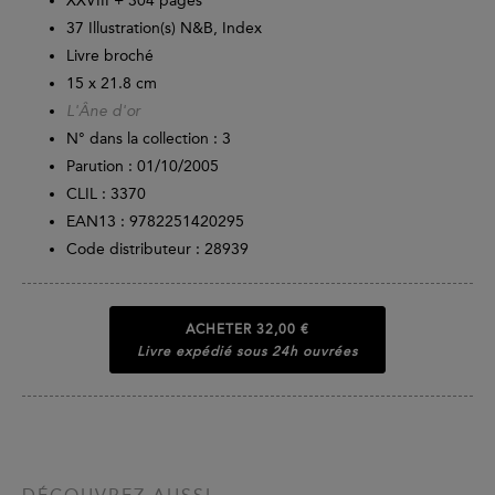
XXVIII +
304
pages
37 Illustration(s) N&B, Index
Livre broché
15 x 21.8 cm
L'Âne d'or
N° dans la collection : 3
Parution :
01/10/2005
CLIL : 3370
EAN13 :
9782251420295
Code distributeur : 28939
ACHETER
32,00 €
Livre expédié sous 24h ouvrées