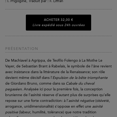
: I. Prigogine, Traduit par : F. Liffran
ACHETER
32,00 €
Livre expédié sous 24h ouvrées
PRÉSENTATION
De Machiavel à Agrippa, de Teofilo Folengo à La Mothe Le
Vayer, de Sebastian Brant à Rabelais, le symbole de l'âne revient
avec insistance dans la littérature de la Renaissance; son rôle
devient même décisif dans l'
Expulsion de la bête triomphante
de Giordano Bruno, comme dans sa
Cabale du cheval
pegaséen
. Analysée ici pour la première fois, la conception
brunienne de l'asinité réserve d’autant plus de surprises qu’elle
repose sur une forte contradiction: à l’
asinité négative
(oisiveté,
arrogance, unidimensionalité) s’oppose en effet une
asinité
positive
(labeur, humilité, tolérance) que notre tradition