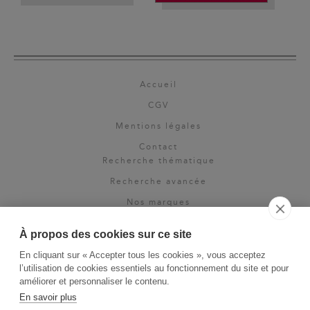
Accueil
CGV
Mentions légales
Contact
Recherche thématique
Recherche avancée
Nos marques
Rights & permissions
À propos des cookies sur ce site
Espace pro
En cliquant sur « Accepter tous les cookies », vous acceptez
Newsletter
l’utilisation de cookies essentiels au fonctionnement du site et pour
La Vie des Classiques
améliorer et personnaliser le contenu.
En savoir plus
Le Blog