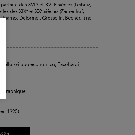
e
e
parfaite des XVII
et XVIII
siècles (Leibniz,
e
e
ielles des XIX
et XX
siècles (Zamenhof,
Dalgarno, Delormel, Grosselin, Becher...) ne
ca dello svilupo economico, Facoltà di
ie graphique
(en 1995)
,00 €