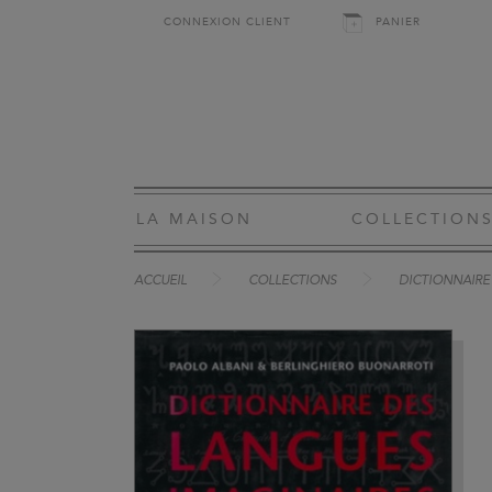
CONNEXION CLIENT
PANIER
LA MAISON
COLLECTION
ACCUEIL
COLLECTIONS
DICTIONNAIRE