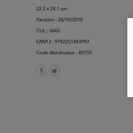
22.2 x 28.1 cm
Parution :
28/10/2010
CLIL : 3643
EAN13 :
9782251443997
Code distributeur : 40150