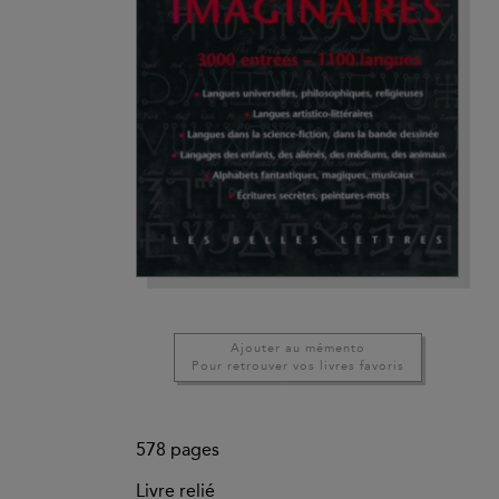
Ajouter au mémento
Pour retrouver vos livres favoris
578
pages
Livre relié