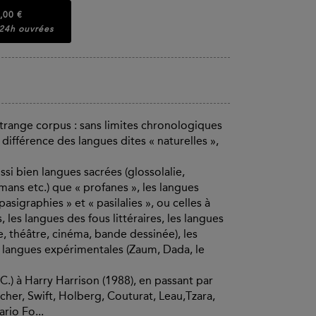
,00 €
 24h ouvrées
étrange corpus : sans limites chronologiques
 différence des langues dites « naturelles »,
si bien langues sacrées (glossolalie,
ans etc.) que « profanes », les langues
asigraphies » et « pasilalies », ou celles à
 les langues des fous littéraires, les langues
e, théâtre, cinéma, bande dessinée), les
les langues expérimentales (Zaum, Dada, le
C.) à Harry Harrison (1988), en passant par
er, Swift, Holberg, Couturat, Leau,Tzara,
rio Fo...