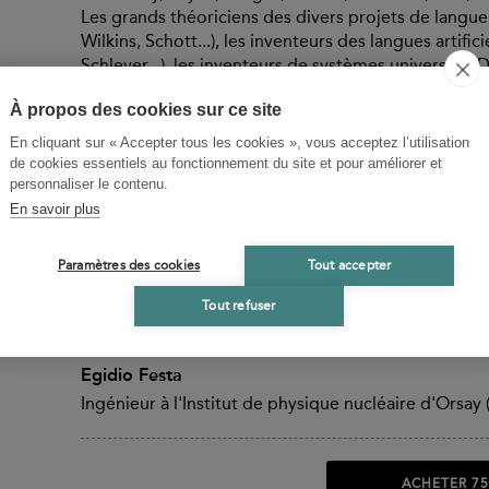
Les grands théoriciens des divers projets de langue 
Wilkins, Schott...), les inventeurs des langues artific
Schleyer...), les inventeurs de systèmes universels (
sont pas oubliés.
À propos des cookies sur ce site
En cliquant sur « Accepter tous les cookies », vous acceptez l’utilisation
BIOGRAPHIES CONTRIBUTEURS
de cookies essentiels au fonctionnement du site et pour améliorer et
personnaliser le contenu.
Paolo Albani
En savoir plus
Economiste ; En poste à l'Istituto di teoria e politi
economia e commercio, Florence (en 1980)
Paramètres des cookies
Tout accepter
Berlinghiero Buonarroti
Tout refuser
Professeur de graphisme éditorial et de technolog
Egidio Festa
Ingénieur à l'Institut de physique nucléaire d'Orsay 
ACHETER
75