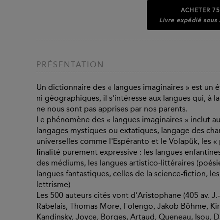
ACHETER
75
Livre expédié sous
PRÉSENTATION
Un dictionnaire des « langues imaginaires » est un 
ni géographiques, il s'intéresse aux langues qui, à la
ne nous sont pas apprises par nos parents.
Le phénomène des « langues imaginaires » inclut aus
langages mystiques ou extatiques, langage des cham
universelles comme l'Espéranto et le Volapük, les « p
finalité purement expressive : les langues enfantines,
des médiums, les langues artistico-littéraires (poési
langues fantastiques, celles de la science-fiction, 
lettrisme)
Les 500 auteurs cités vont d’Aristophane (405 av. J.-
Rabelais, Thomas More, Folengo, Jakob Böhme, Kirch
Kandinsky, Joyce, Borges, Artaud, Queneau, Isou, Da