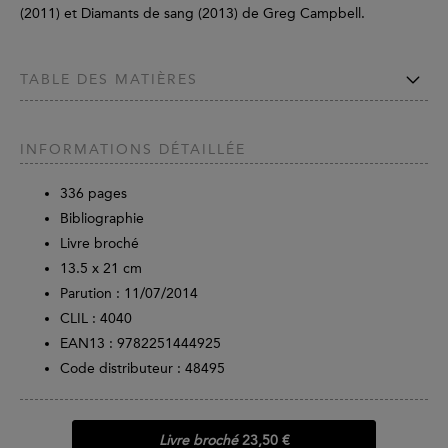
(2011) et Diamants de sang (2013) de Greg Campbell.
TABLE DES MATIÈRES
INFORMATIONS DÉTAILLÉE
336
pages
Bibliographie
Livre broché
13.5 x 21 cm
Parution :
11/07/2014
CLIL : 4040
EAN13 :
9782251444925
Code distributeur : 48495
Livre broché
23,50 €