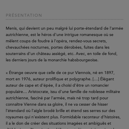
PRÉSENTATION
Menis, qui devient un peu malgré lui porte-étendard de l’armée
autrichienne, est le héros d’une intrigue romanesque où se
mêlent coups de foudre à l’opéra, rendez-vous secrets,
chevauchées nocturnes, portes dérobées, fuites dans les
souterrains d’un château assiégé, etc. Avec, en toile de fond,
les derniers jours de la monarchie habsbourgeoise.
« Étrange oeuvre que celle de ce pur Viennois, né en 1897,
mort en 1976, auteur prolifique et polygraphe. […] Élégant
auteur de cape et d’épée, il a choisi d’être un romancier
populaire… Aristocrate, issu d’une famille de noblesse militaire
autrichienne, fasciné par l’armée, mais né trop tard pour
connaître Vienne dans sa gloire, il ne va cesser de hisser
l’étendard où l’aigle brodé brille et étend ses serres sur des
royaumes qui n’existent plus. Formidable raconteur d’histoires,
il a le don de créer des situations imagées et ambiguës et