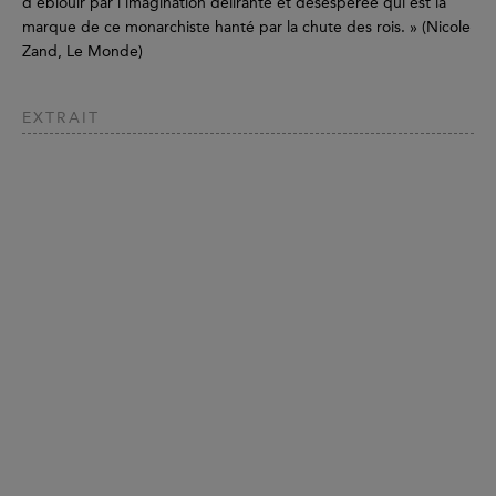
d’éblouir par l’imagination délirante et désespérée qui est la
marque de ce monarchiste hanté par la chute des rois. » (Nicole
Zand, Le Monde)
EXTRAIT