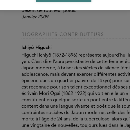
maîtrise. L'observation du réel les nourrit. Un monde 
pèsent de tout leur poids.
Janvier 2009
BIOGRAPHIES CONTRIBUTEURS
Ichiyô Higuchi
Higuchi Ichiyô (1872-1896) représente aujourd'hui la 
yen. C'est dire l’aura persistante de cette femme écr
Japon moderne, à briser des siècles de silence fém
adolescence, mais devant exercer différentes activit
épicerie dans un quartier pauvre de Tôkyô) pour survi
est reconnue pour son talent exceptionnel dès ses 
écrivain Mori Ôgai (1862-1922) qui voit en elle un «
constituent en quelque sorte un pont entre la littér
content dans une langue vivante et poétique la souf
contraintes sociales du Japon moderne, celle des fe
morte à l’âge de 24 ans, de la tuberculose, alors qu’e
une vingtaine de nouvelles, toujours lues dans le Ja