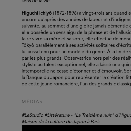
sens de la vie.
Higuchi Ichiyô
(1872-1896) a vingt-trois ans quand el
encore qu'après des années de labeur et d'indigence
suivante, au sommet d’une gloire jamais démentie d
elle possède un sens aigu de la phrase et de l’allus
faire vivre sa mère et sa sœur, elle effectue de men
Tôkyô parallèlement à ses activités solitaires d’écrit
lui aussi tenu pour un modèle du genre. À la fin de s
par les plus grands. Observatrice hors pair des réal
styliste au talent exceptionnel, elle a laissé une qu
intemporelle ne cesse d’étonner et d’émouvoir. Son p
la Banque du Japon pour représenter la création litté
de cette jeune romancière, l’un des grands « classiq
MÉDIAS
#LeStudio​ #Littérature​ - "La Treizième nuit" d'Higuc
Maison de la culture du Japon à Paris