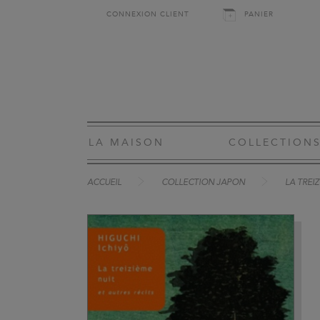
CONNEXION CLIENT
PANIER
LA MAISON
COLLECTION
ACCUEIL
COLLECTION JAPON
LA TREI