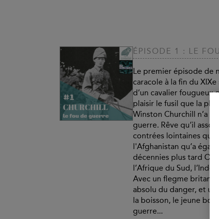
ÉPISODE 1 : LE F
Le premier épisode de n
caracole à la fin du XIXe
d’un cavalier fougueux 
plaisir le fusil que la pl
Winston Churchill n’a qu’
guerre. Rêve qu’il assou
contrées lointaines qu’il
l'Afghanistan qu’a égal
décennies plus tard Oli
l’Afrique du Sud, l’Inde
Avec un flegme britanni
absolu du danger, et un
la boisson, le jeune bou
guerre...