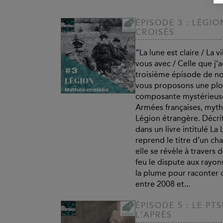
ÉPISODE 3 : LÉGI
CROISÉS
“La lune est claire / La vi
vous avec / Celle que j’a
troisième épisode de no
vous proposons une pl
composante mystérieuse
Armées françaises, mythiq
Légion étrangère. Décrit
dans un livre intitulé La 
reprend le titre d’un cha
elle se révèle à travers 
feu le dispute aux rayons
la plume pour raconter 
entre 2008 et...
ÉPISODE 5 : LE P
L'APRÈS