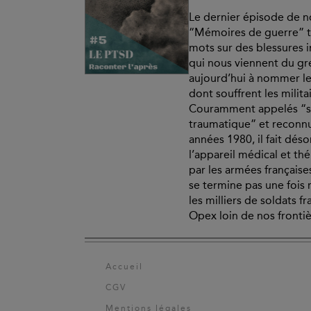
Le dernier épisode de no
“Mémoires de guerre” t
mots sur des blessures i
qui nous viennent du gre
aujourd’hui à nommer le
dont souffrent les milita
Couramment appelés “s
traumatique” et reconnu
années 1980, il fait dés
l’appareil médical et th
par les armées française
se termine pas une fois 
les milliers de soldats 
Opex loin de nos frontièr
Accueil
CGV
Mentions légales