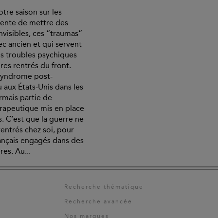
tre saison sur les
ente de mettre des
nvisibles, ces “traumas”
c ancien et qui servent
s troubles psychiques
ires rentrés du front.
yndrome post-
 aux États-Unis dans les
ormais partie de
érapeutique mis en place
s. C’est que la guerre ne
rentrés chez soi, pour
français engagés dans des
es. Au...
Recherche thématique
Recherche avancée
Nos marques