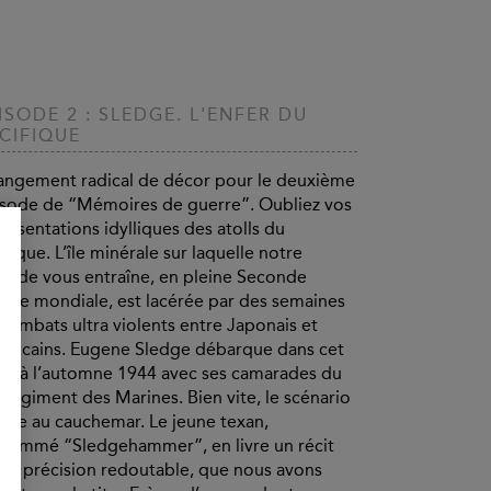
ISODE 2 : SLEDGE. L'ENFER DU
CIFIQUE
ngement radical de décor pour le deuxième
sode de “Mémoires de guerre”. Oubliez vos
résentations idylliques des atolls du
ifique. L’île minérale sur laquelle notre
sode vous entraîne, en pleine Seconde
rre mondiale, est lacérée par des semaines
combats ultra violents entre Japonais et
ricains. Eugene Sledge débarque dans cet
er à l’automne 1944 avec ses camarades du
 régiment des Marines. Bien vite, le scénario
rne au cauchemar. Le jeune texan,
nommé “Sledgehammer”, en livre un récit
ne précision redoutable, que nous avons