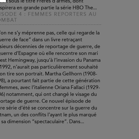
duit sous le titre Frères d’armes, dont
nspirera en grande partie la série HBO The...
ISODE 4 : FEMMES REPORTERS AU
OMBAT
on ne s’y méprenne pas, celle qui regarde la
erre de face” dans un livre retraçant
sieurs décennies de reportage de guerre, de
guerre d’Espagne où elle rencontre son mari
est Hemingway, jusqu’à l’invasion du Panama
1992, n’aurait pas particulièrement souhaité
on tire son portrait. Martha Gellhorn (1908-
8), a pourtant fait partie de cette génération
femmes, avec l’italienne Oriana Fallaci (1929-
6) notamment, qui ont changé le visage du
ortage de guerre. Ce nouvel épisode de
re série d’été se concentre sur la guerre du
tnam, un des conflits l’ayant le plus marqué
 sa dimension “spectaculaire”. Dans...