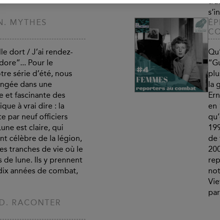
tra
s’i
ON. MYTHES
ÉP
C
lle dort / J’ai rendez-
Qu’
dore”... Pour le
“Gu
tre série d’été, nous
plu
ongée dans une
la 
 et fascinante des
Ern
ue à vrai dire : la
en 
e par neuf officiers
qu’
Lune est claire, qui
199
nt célèbre de la légion,
de 
des tranches de vie où le
200
 de lune. Ils y prennent
rep
dix années de combat,
not
Vie
par
TSD. RACONTER