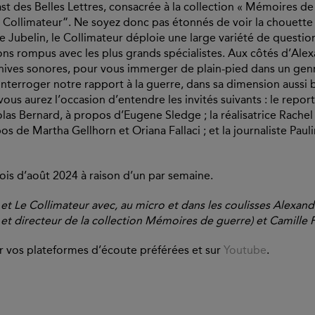
t des Belles Lettres, consacrée à la collection « Mémoires de g
 Collimateur”. Ne soyez donc pas étonnés de voir la chouette
e Jubelin, le Collimateur déploie une large variété de questions
 rompus avec les plus grands spécialistes. Aux côtés d’Alex
rchives sonores, pour vous immerger de plain-pied dans un genre 
 d’interroger notre rapport à la guerre, dans sa dimension aussi
us aurez l’occasion d’entendre les invités suivants : le report
olas Bernard, à propos d’Eugene Sledge ; la réalisatrice Rachel
 de Martha Gellhorn et Oriana Fallaci ; et la journaliste Paul
mois d’août 2024 à raison d’un par semaine.
 et Le Collimateur avec, au micro et dans les coulisses Alexand
et directeur de la collection Mémoires de guerre) et Camille Pe
ur vos plateformes d’écoute préférées et sur
Youtube
.