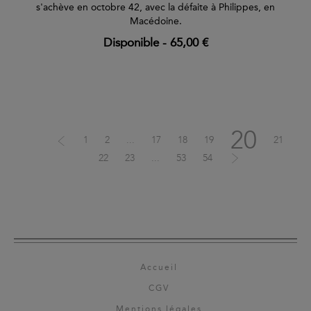
s'achève en octobre 42, avec la défaite à Philippes, en
Macédoine.
Disponible
-
65,00 €
20
1
2
...
17
18
19
21
22
23
...
53
54
Accueil
CGV
Mentions légales