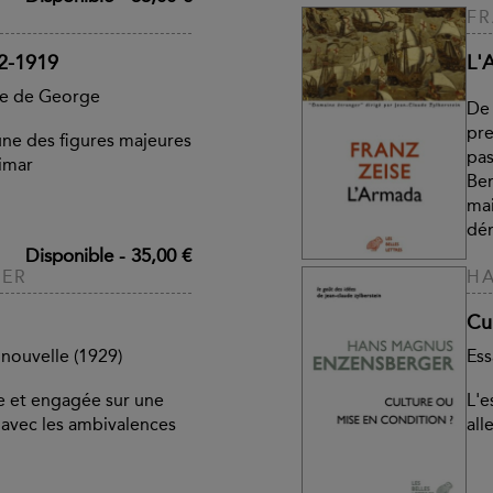
FR
92-1919
L'
cle de George
De 
pre
une des figures majeures
pas
eimar
Ber
mai
dém
Disponible
-
35,00 €
UER
H
Cu
nouvelle (1929)
Ess
 et engagée sur une
L'e
s avec les ambivalences
al