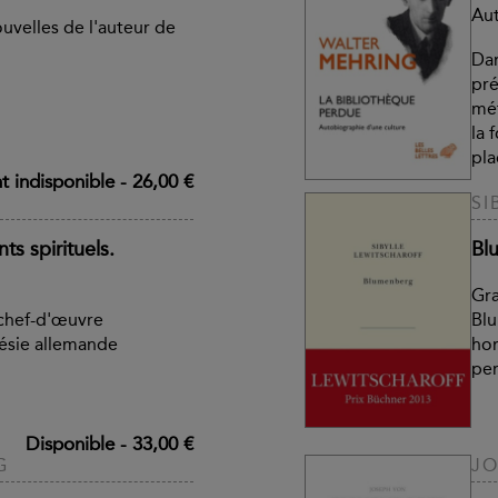
Aut
ouvelles de l'auteur de
Dan
pré
mé
la 
pla
 indisponible
-
26,00 €
SI
ts spirituels.
Bl
Gra
 chef-d'œuvre
Blu
ésie allemande
hom
pe
Disponible
-
33,00 €
G
JO