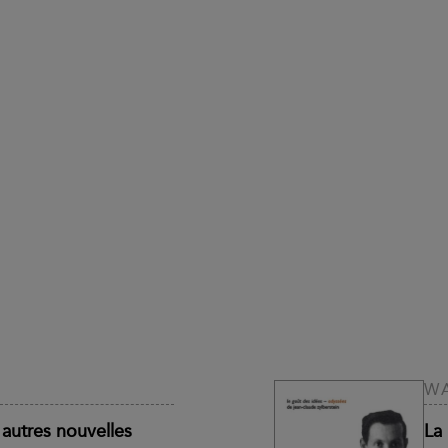
WA
t autres nouvelles
La