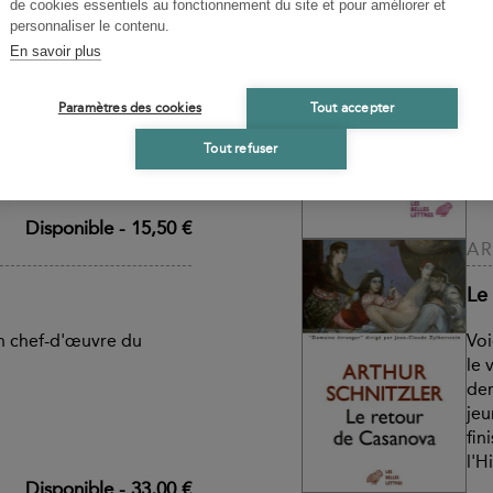
de cookies essentiels au fonctionnement du site et pour améliorer et
personnaliser le contenu.
leurs
Le
En savoir plus
Sou
olique de scènes, de
elques villes
Paramètres des cookies
Tout accepter
Un 
l'é
Tout refuser
ses
Disponible
-
15,50 €
AR
Le
n chef-d'œuvre du
Voi
le 
der
jeu
fin
l'Hi
Disponible
-
33,00 €