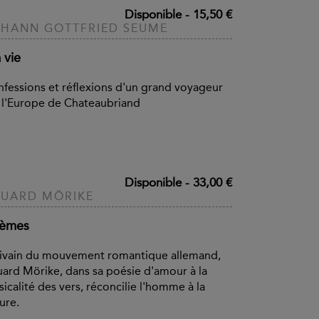
Disponible
-
15,50 €
HANN GOTTFRIED SEUME
 vie
fessions et réflexions d'un grand voyageur
 l'Europe de Chateaubriand
Disponible
-
33,00 €
UARD MÖRIKE
èmes
ivain du mouvement romantique allemand,
ard Mörike, dans sa poésie d'amour à la
icalité des vers, réconcilie l'homme à la
ure.