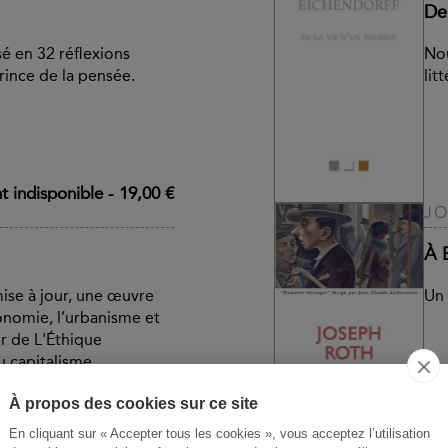
De 
é en 32 réflexions
Nou
ince de la pensée.
lit
 indisponible
-
19,00 €
JO
À B
ise à jour, une œuvre
Un 
nomie, l’urbanisme et
ur de L'Éthique
du capitalisme
À propos des cookies sur ce site
Disponible
-
15,00 €
En cliquant sur « Accepter tous les cookies », vous acceptez l’utilisation
UER
ST