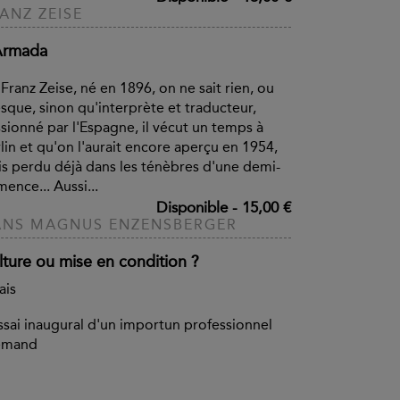
ANZ ZEISE
Armada
Franz Zeise, né en 1896, on ne sait rien, ou
sque, sinon qu'interprète et traducteur,
sionné par l'Espagne, il vécut un temps à
lin et qu'on l'aurait encore aperçu en 1954,
s perdu déjà dans les ténèbres d'une demi-
ence... Aussi...
Disponible
-
15,00 €
ANS MAGNUS ENZENSBERGER
lture ou mise en condition ?
ais
ssai inaugural d'un importun professionnel
lemand