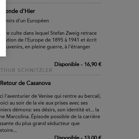
 Monde d'Hier
venirs d'un Européen
livre culte dans lequel Stefan Zweig retrace
volution de l'Europe de 1895 à 1941 et écrit
 souvenirs, en pleine guerre, à l'étranger
Disponible
-
16,90 €
THUR SCHNITZLER
 Retour de Casanova
ci l'aventurier de Venise qui rentre au bercail,
voici au soir de la vie aux prises avec ses
niers démons: ses désirs, son identité et... la
ne Marcolina. Épisode possible de la carrière
issante du plus grand séducteur que
stoire...
Disponible
-
13,00 €