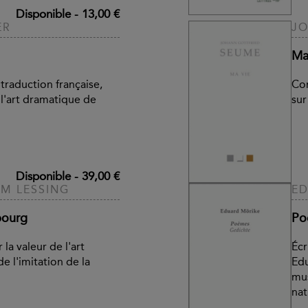
Disponible
-
13,00 €
ER
JO
Ma
 traduction française,
Con
r l'art dramatique de
sur
Disponible
-
39,00 €
M LESSING
ED
bourg
Po
 la valeur de l'art
Écr
 l'imitation de la
Edu
mus
nat