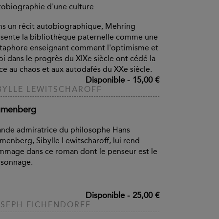
obiographie d'une culture
s un récit autobiographique, Mehring
sente la bibliothèque paternelle comme une
taphore enseignant comment l'optimisme et
foi dans le progrès du XIXe siècle ont cédé la
ce au chaos et aux autodafés du XXe siècle.
Disponible
-
15,00 €
BYLLE LEWITSCHAROFF
umenberg
nde admiratrice du philosophe Hans
menberg, Sibylle Lewitscharoff, lui rend
mage dans ce roman dont le penseur est le
rsonnage.
Disponible
-
25,00 €
SEPH EICHENDORFF