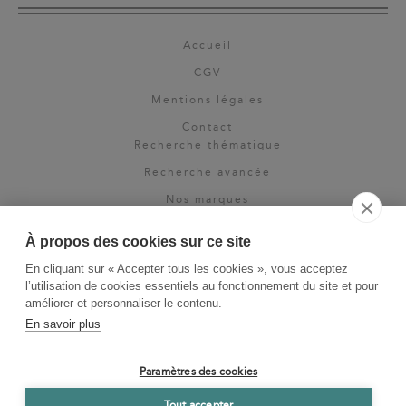
Accueil
CGV
Mentions légales
Contact
Recherche thématique
Recherche avancée
Nos marques
Rights & permissions
À propos des cookies sur ce site
Espace pro
En cliquant sur « Accepter tous les cookies », vous acceptez
Newsletter
l’utilisation de cookies essentiels au fonctionnement du site et pour
La Vie des Classiques
améliorer et personnaliser le contenu.
En savoir plus
Le Blog
Paramètres des cookies
Tout accepter