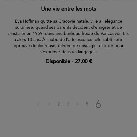
Une vie entre les mots
Eva Hoffman quitte sa Cracovie natale, ville à l'élégance
surannée, quand ses parents décident d'émigrer et de
s'installer en 1959, dans une banlieue froide de Vancouver. Elle
a alors 13 ans. À l'aube de l'adolescence, elle subit cette
épreuve douloureuse, teintée de nostalgie, et lutte pour
s'exprimer dans un langage...
Disponible
-
27,00 €
6
1
2
3
4
5