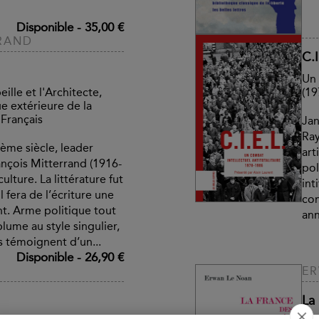
Disponible
-
35,00 €
RAND
C.I
Un 
eille et l'Architecte,
(19
ue extérieure de la
 Français
Jan
Ray
ème siècle, leader
art
ançois Mitterrand (1916-
pol
lture. La littérature fut
int
l fera de l’écriture une
con
nt. Arme politique tout
ann
lume au style singulier,
s témoignent d’un...
Disponible
-
26,90 €
ER
La