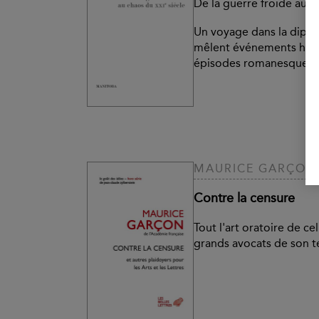
De la guerre froide au c
Un voyage dans la diplo
mêlent événements hist
épisodes romanesques.
MAURICE GARÇON
Contre la censure
Tout l'art oratoire de cel
grands avocats de son 