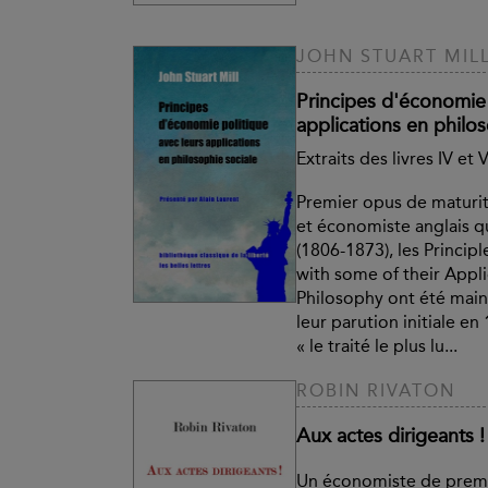
JOHN STUART MIL
Principes d'économie 
applications en philos
Extraits des livres IV et 
Premier opus de maturi
et économiste anglais qu
(1806-1873), les Princip
with some of their Appli
Philosophy ont été maint
leur parution initiale en 
« le traité le plus lu...
ROBIN RIVATON
Aux actes dirigeants !
Un économiste de premie