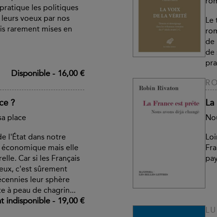
rom
pratique les politiques
leurs voeux par nos
Le 
ais rarement mises en
rom
de 
de 
pra
Disponible
-
16,00 €
RO
ce ?
La
sa place
Nou
de l'État dans notre
Loi
 économique mais elle
Fra
relle. Car si les Français
pay
eux, c'est sûrement
cennies leur sphère
e à peau de chagrin...
 indisponible
-
19,00 €
LU