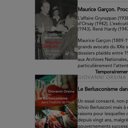
Maurice Garçon. Proc
L’affaire Grynszpan (193
d’Orsay (1942). L’exécu
(1943). René Hardy (194
Maurice Garçon (1889-19
grands avocats du XXe s
dossiers plaidés entre 
aux Archives Nationales, 
particulièrement l’attent
Temporairement
GIOVANNI ORSINA
Le Berlusconisme dans l
Un essai consacré, non 
Silvio Berlusconi mais à 
raisons pour lesquelles c
depuis vingt ans, malgré
gouvernements successi