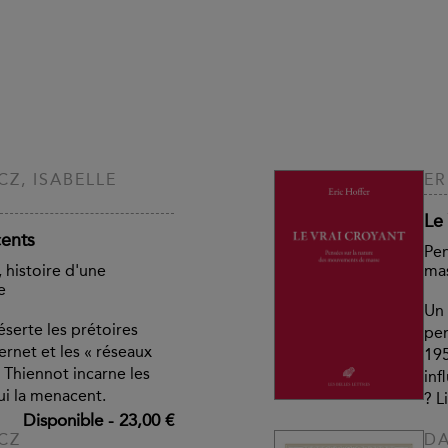
Z, ISABELLE
ER
Le 
cents
Pen
, histoire d'une
ma
e
Un 
éserte les prétoires
pen
ernet et les « réseaux
195
et Thiennot incarne les
inf
ui la menacent.
? L
Disponible
-
23,00 €
CZ
DA