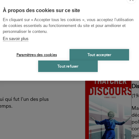
haos du XXIe siècle
Tou
pa
À propos des cookies sur ce site
matie française où se
La 
En cliquant sur « Accepter tous les cookies », vous acceptez l’utilisation
oriques, anecdotes et
de cookies essentiels au fonctionnement du site et pour améliorer et
ten
personnaliser le contenu.
cro
En savoir plus
Fra
cel
vie
Paramètres des cookies
Tout accepter
pro
Tout refuser
Disponible
-
25,00 €
M
Di
(19
ui qui fut l'un des plus
temps.
Mar
déc
pol
con
gui