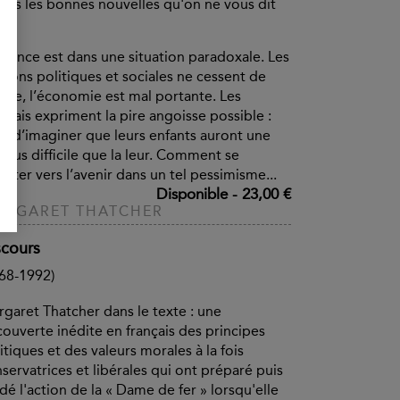
tes les bonnes nouvelles qu'on ne vous dit
s
France est dans une situation paradoxale. Les
sions politiques et sociales ne cessent de
ître, l’économie est mal portante. Les
nçais expriment la pire angoisse possible :
le d’imaginer que leurs enfants auront une
 plus difficile que la leur. Comment se
jeter vers l’avenir dans un tel pessimisme...
Disponible
-
23,00 €
ARGARET THATCHER
scours
68-1992)
garet Thatcher dans le texte : une
ouverte inédite en français des principes
itiques et des valeurs morales à la fois
servatrices et libérales qui ont préparé puis
dé l'action de la « Dame de fer » lorsqu'elle