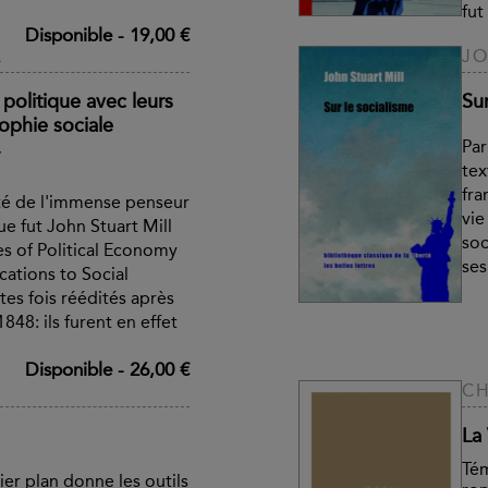
fut
Disponible
-
19,00 €
L
JO
politique avec leurs
Sur
ophie sociale
Par
V
tex
fra
té de l'immense penseur
vie
e fut John Stuart Mill
soc
les of Political Economy
ses
cations to Social
es fois réédités après
1848: ils furent en effet
Disponible
-
26,00 €
CH
La 
Tém
r plan donne les outils