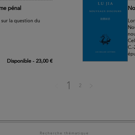
sme pénal
No
sur la question du
Lor
Nou
nou
Cel
C.-
épu
Disponible
-
23,00 €
1
2
Recherche thématique