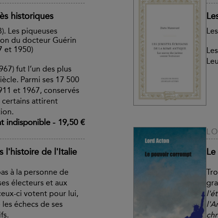
ès historiques
Les
8). Les piqueuses
Les
tion du docteur Guérin
7 et 1950)
Les
Leu
67) fut l’un des plus
iècle. Parmi ses 17 500
1911 et 1967, conservés
certains attirent
ion.
 indisponible
-
19,50 €
L
'histoire de l'Italie
Le
pas à la personne de
Tro
ses électeurs et aux
gra
eux-ci votent pour lui,
l'é
 les échecs de ses
l'A
fs.
chr