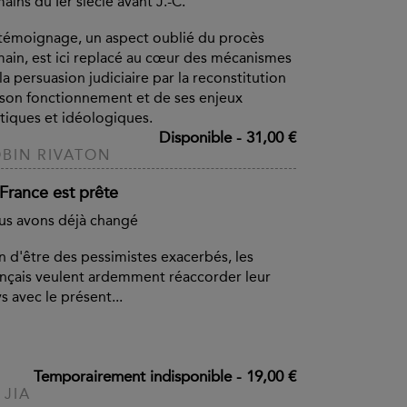
ains du Ier siècle avant J.-C.
témoignage, un aspect oublié du procès
ain, est ici replacé au cœur des mécanismes
la persuasion judiciaire par la reconstitution
son fonctionnement et de ses enjeux
tiques et idéologiques.
Disponible
-
31,00 €
BIN RIVATON
 France est prête
s avons déjà changé
n d'être des pessimistes exacerbés, les
nçais veulent ardemment réaccorder leur
s avec le présent...
Temporairement indisponible
-
19,00 €
 JIA