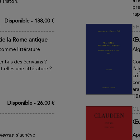
à n
e Platon.
pré
rap
Disponible
-
138,00 €
I
SH
 de la Rome antique
Œu
 comme littérature
Alg
ent-ils des écrivains ?
Con
-elles une littérature ?
l’a
cri
co
ara
Ṭūs
Disponible
-
26,00 €
CL
Œu
ierres
, s’achève
Apr