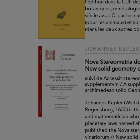
l’édition dans la CUF d
botaniques, minéralogiq
siècle av. J.-C. par les n
(pour les animaux) et so
(dans les deux autres do
JOHANNES KEPLER
Nova Stereometria do
New solid geometry o
suivi de Accessit ster
svpplementvm / A suppl
archimedean solid Geo
Johannes Kepler (Weil d
Regensburg, 1630) is t
and mathematician who 
planetary laws named af
published the Nova ste
vinariorum // New solid