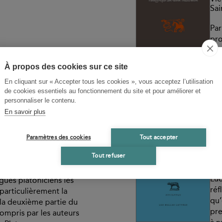
Sai
Par
pr
l’é
de 
À propos des cookies sur ce site
une
En cliquant sur « Accepter tous les cookies », vous acceptez l’utilisation
com
de cookies essentiels au fonctionnement du site et pour améliorer et
des
personnaliser le contenu.
Disponible
-
35,00 €
En savoir plus
ER
FA
ir des platonismes
L'
Paramètres des cookies
Tout accepter
 Théologie
Rel
Tout refuser
rec
 la façon dont le
Luc
ogues platoniciens les
réf
 particulièrement la
qu’
la deuxième partie du
pre
compris par les auteurs