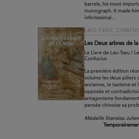
barrels, his most impor
monograph. It made him
infinitesimal...
LAO-TSEU, CONFU
Les Deux arbres de la
Le Livre de Lao-Tseu / L
Confucius
La première édition ré
volume les deux piliers 
ancienne, le taoïsme et 
opposés et contradictoir
antagonisme fondamenta
pensée chinoise sa profo
Médaille Stanislas Julie
Temporairement