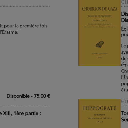
CH
Dis
Dis
it pour la première fois
Épi
d'Érasme.
pou
Le 
ave
des
(Ép
Cho
l'ἐ
pop
étu
Disponible
-
75,00 €
HI
III, 1ère partie :
Tom
Se