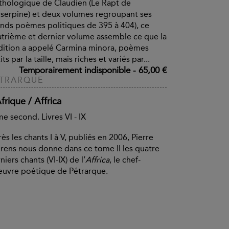
hologique de Claudien (Le Rapt de
serpine) et deux volumes regroupant ses
nds poèmes politiques de 395 à 404), ce
trième et dernier volume assemble ce que la
dition a appelé Carmina minora, poèmes
its par la taille, mais riches et variés par...
Temporairement indisponible
-
65,00 €
ÉTRARQUE
frique / Affrica
e second. Livres VI - IX
ès les chants I à V, publiés en 2006, Pierre
rens nous donne dans ce tome II les quatre
niers chants (VI-IX) de l’
Affrica
, le chef-
uvre poétique de Pétrarque.