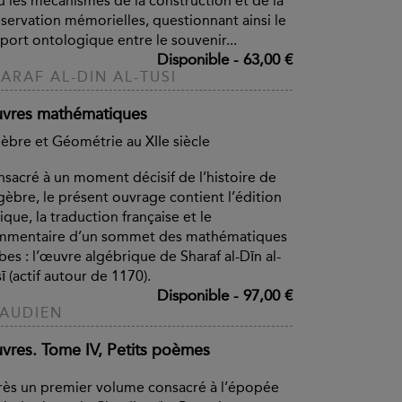
u les mécanismes de la construction et de la
servation mémorielles, questionnant ainsi le
port ontologique entre le souvenir...
Disponible
-
63,00 €
ARAF AL-DIN AL-TUSI
vres mathématiques
èbre et Géométrie au XIIe siècle
sacré à un moment décisif de l’histoire de
lgèbre, le présent ouvrage contient l’édition
tique, la traduction française et le
mmentaire d’un sommet des mathématiques
bes : l’œuvre algébrique de Sharaf al-Dīn al-
ī (actif autour de 1170).
Disponible
-
97,00 €
AUDIEN
vres. Tome IV, Petits poèmes
ès un premier volume consacré à l’épopée