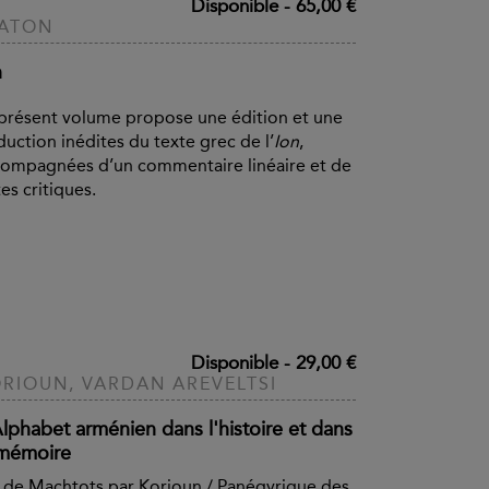
Disponible
-
65,00 €
LATON
n
présent volume propose une édition et une
duction inédites du texte grec de l’
Ion
,
ompagnées d’un commentaire linéaire et de
es critiques.
Disponible
-
29,00 €
RIOUN, VARDAN AREVELTSI
Alphabet arménien dans l'histoire et dans
 mémoire
 de Machtots par Korioun / Panégyrique des