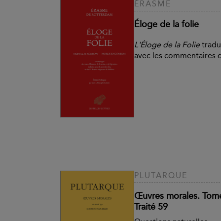
ÉRASME
Éloge de la folie
L'Éloge de la Folie
tradu
avec les commentaires 
PLUTARQUE
Œuvres morales. Tome X
Traité 59