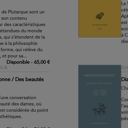
Le 
cél
s de Plutarque sont un
Aph
 son contenu
est
ur des caractéristiques
soi
inattendues du monde
à C
s, qui s’étendent de la
dis
e à la philosophie
a forme, qui relève du
et pour sa...
Disponible
-
65,00 €
OLA
GI
donne / Des beautés
Di
Cha
d’une conversation
Com
eauté des dames, où
l’a
est considérée du point
vol
sthétiques.
péd