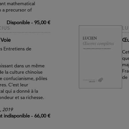
tant mathematical
 a precursor of
Disponible
-
95,00 €
CIUS
LU
 Voie
Œu
es Entretiens de
Cet
que
maj
unissant dans un même
Fra
de la culture chinoise
de 
le confucianisme, pôles
es. C’est leur
l qui a donné à la
ndeur et sa richesse.
n, 2019
 indisponible
-
66,00 €