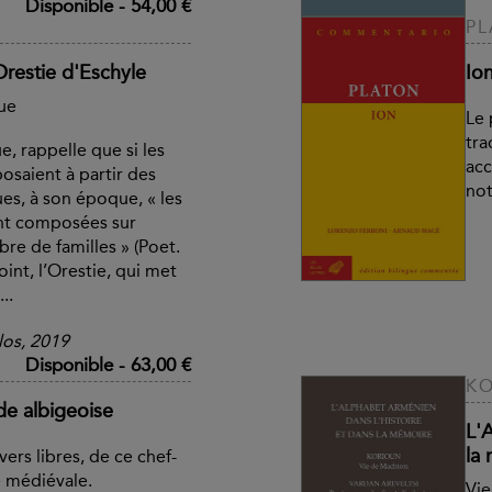
Disponible
-
54,00 €
P
'Orestie d'Eschyle
Io
que
Le 
tra
e, rappelle que si les
acc
osaient à partir des
not
es, à son époque, « les
ont composées sur
bre de familles » (Poet.
oint, l’Orestie, qui met
..
los, 2019
Disponible
-
63,00 €
KO
de albigeoise
L'
la
ers libres, de ce chef-
e médiévale.
Vie