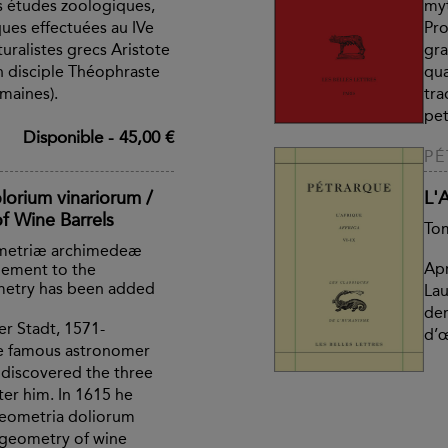
es études zoologiques,
myt
ues effectuées au IVe
Pro
aturalistes grecs Aristote
gra
n disciple Théophraste
qua
maines).
tra
pet
Disponible
-
45,00 €
P
lorium vinariorum /
L'A
f Wine Barrels
Tom
eometriæ archimedeæ
Apr
ement to the
metry has been added
Lau
der
er Stadt, 1571-
d’œ
he famous astronomer
discovered the three
ter him. In 1615 he
reometria doliorum
 geometry of wine