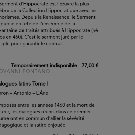
Serment d'Hippocrate est l'œuvre la plus
èbre de la Collection Hippocratique avec les
orismes. Depuis la Renaissance, le Serment
 publié en tête de l'ensemble de la
xantaine de traités attribués à Hippocrate (né
os en 460). C'est le serment juré par le
ciple pour garantir le contrat...
Temporairement indisponible
-
77,00 €
OVANNI PONTANO
alogues latins Tome I
ron – Antonio – L’Âne
posés entre les années 1460 et la mort de
uteur, les dialogues réunis dans ce premier
ume ont en commun d’allier la sévérité
agogique et la satire enjouée.