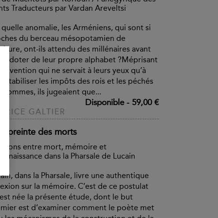
nts Traducteurs par Vardan Areveltsi
 quelle anomalie, les Arméniens, qui sont si
oches du berceau mésopotamien de
criture, ont-ils attendu des millénaires avant
se doter de leur propre alphabet ?Méprisant
 invention qui ne servait à leurs yeux qu’à
ptabiliser les impôts des rois et les péchés
 hommes, ils jugeaient que...
Disponible
-
59,00 €
BRICE GALTIER
Empreinte des morts
ations entre mort, mémoire et
onnaissance dans la Pharsale de Lucain
ain, dans la Pharsale, livre une authentique
lexion sur la mémoire. C’est de ce postulat
est née la présente étude, dont le but
mier est d’examiner comment le poète met