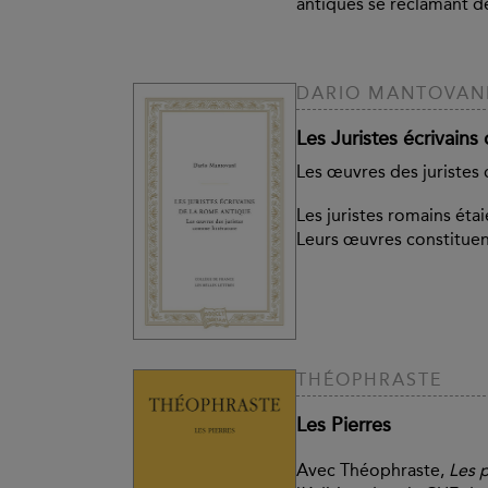
antiques se réclamant d
DARIO MANTOVAN
Les Juristes écrivains
Les œuvres des juristes
Les juristes romains étai
Leurs œuvres constituent
THÉOPHRASTE
Les Pierres
Avec Théophraste,
Les p