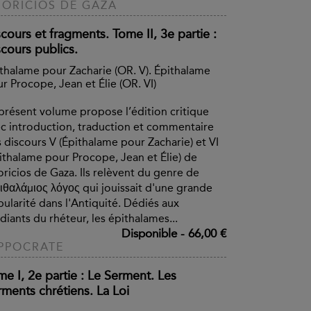
ORICIOS DE GAZA
cours et fragments. Tome II, 3e partie :
cours publics.
thalame pour Zacharie (OR. V). Épithalame
r Procope, Jean et Élie (OR. VI)
présent volume propose l’édition critique
c introduction, traduction et commentaire
 discours V (Épithalame pour Zacharie) et VI
ithalame pour Procope, Jean et Élie) de
ricios de Gaza. Ils relèvent du genre de
πιθαλάμιος λόγος qui jouissait d'une grande
ularité dans l'Antiquité. Dédiés aux
diants du rhéteur, les épithalames...
Disponible
-
66,00 €
PPOCRATE
e I, 2e partie : Le Serment. Les
rments chrétiens. La Loi