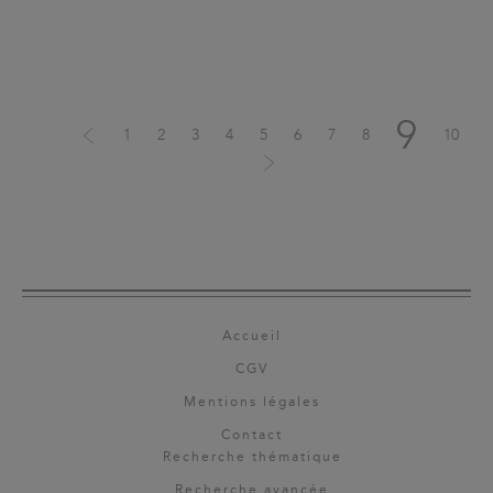
9
1
2
3
4
5
6
7
8
10
Accueil
CGV
Mentions légales
Contact
Recherche thématique
Recherche avancée