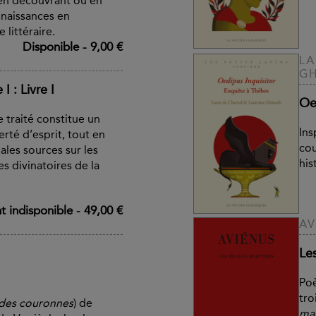
, en découvrant ou en
naissances en
 littéraire.
Disponible
-
9,00 €
LA
GH
I : Livre I
Oe
e traité constitue un
Ins
rté d’esprit, tout en
cou
ales sources sur les
his
es divinatoires de la
 indisponible
-
49,00 €
AV
Le
Po
tro
 des couronnes
) de
mar