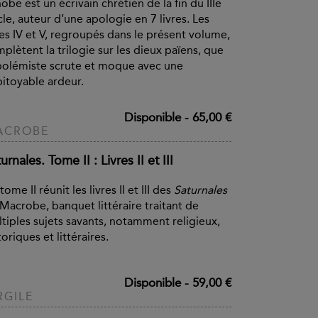
obe est un écrivain chrétien de la fin du IIIe
cle, auteur d’une apologie en 7 livres. Les
res IV et V, regroupés dans le présent volume,
plètent la trilogie sur les dieux païens, que
polémiste scrute et moque avec une
itoyable ardeur.
Disponible
-
65,00 €
ACROBE
urnales. Tome II : Livres II et III
tome II réunit les livres II et III des
Saturnales
Macrobe, banquet littéraire traitant de
tiples sujets savants, notamment religieux,
toriques et littéraires.
Disponible
-
59,00 €
RGILE