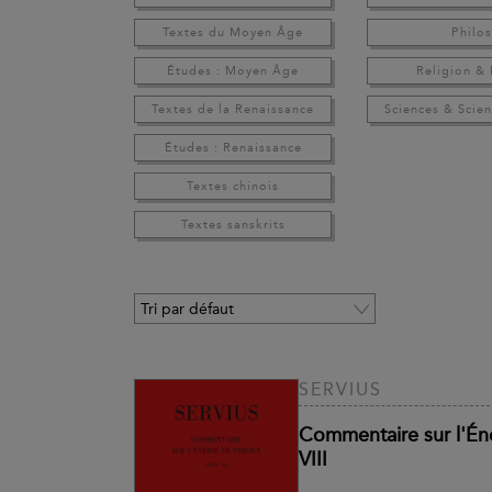
Textes du Moyen Âge
Philo
Études : Moyen Âge
Religion &
Textes de la Renaissance
Sciences & Scien
Études : Renaissance
Textes chinois
Textes sanskrits
SERVIUS
Commentaire sur l'Éné
VIII