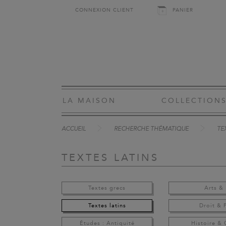
CONNEXION CLIENT
PANIER
LA MAISON
COLLECTION
ACCUEIL
RECHERCHE THÉMATIQUE
TE
TEXTES LATINS
Textes grecs
Arts & 
Textes latins
Droit & 
Études : Antiquité
Histoire &