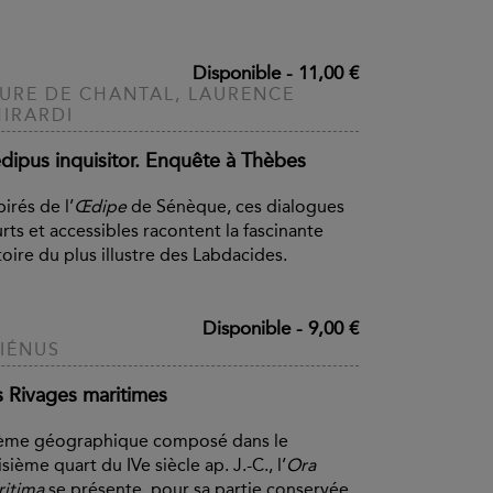
Disponible
-
11,00 €
URE DE CHANTAL, LAURENCE
IRARDI
dipus inquisitor. Enquête à Thèbes
pirés de l’
Œdipe
de Sénèque, ces dialogues
rts et accessibles racontent la fascinante
toire du plus illustre des Labdacides.
Disponible
-
9,00 €
IÉNUS
s Rivages maritimes
ème géographique composé dans le
isième quart du IVe siècle ap. J.-C., l’
Ora
itima
se présente, pour sa partie conservée,