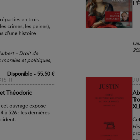
L'
réparties en trois
les crimes, les peines),
es d’une histoire
Lau
20
Aubert – Droit de
 morales et politiques,
Disponible
-
55,50 €
S II
JU
 et Théodoric
Ab
Tr
, cet ouvrage expose
XL
474 à 526 : les dernières
cident.
Cet
His
pro