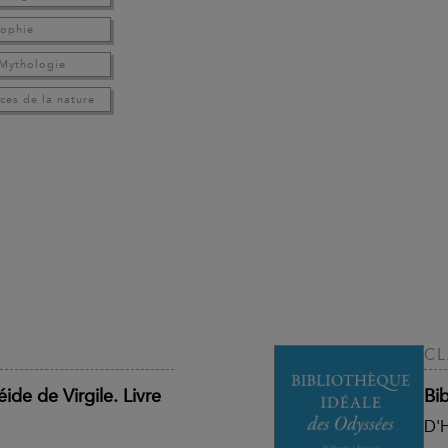
sophie
 Mythologie
ces de la nature
CL
ide de Virgile. Livre
Bi
D'