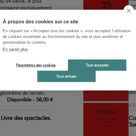
u Ve siècle, le plus
com
e consacré exclusivement
dep
Gib
À propos des cookies sur ce site
Disponible
-
28,00 €
En cliquant sur « Accepter tous les cookies », vous acceptez l’utilisation
V
de cookies essentiels au fonctionnement du site et pour améliorer et
s. Tome IV :
personnaliser le contenu.
La 
arcus Junius Nypsius
En savoir plus
Ce 
mbreuses illustrations
fam
Paramètres des cookies
Tout accepter
ez différents l’un de
cat
ux personnages d’époque
Tout refuser
lex
onnus : Agennius Urbicus,
ut
t classificateur et
ano
géomètre de terrain.
Disponible
-
58,00 €
A
Livre des spectacles.
Con
Tom