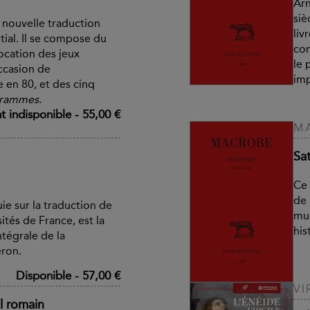
Arn
siè
nouvelle traduction
liv
ial. Il se compose du
com
ocation des jeux
le 
ccasion de
imp
e en 80, et des cinq
grammes
.
 indisponible
-
55,00 €
M
Sat
Ce 
de 
uie sur la traduction de
mul
ités de France, est la
his
ntégrale de la
ron.
Disponible
-
57,00 €
VI
l romain