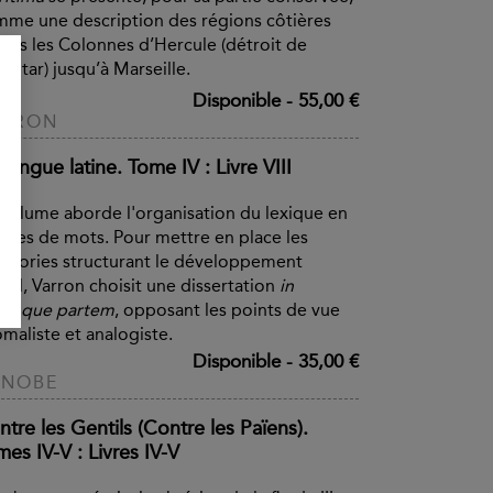
me une description des régions côtières
uis les Colonnes d’Hercule (détroit de
raltar) jusqu’à Marseille.
Disponible
-
55,00 €
ARRON
Langue latine. Tome IV : Livre VIII
volume aborde l'organisation du lexique en
illes de mots. Pour mettre en place les
égories structurant le développement
ical, Varron choisit une dissertation
in
ramque partem
, opposant les points de vue
maliste et analogiste.
Disponible
-
35,00 €
RNOBE
tre les Gentils (Contre les Païens).
es IV-V : Livres IV-V