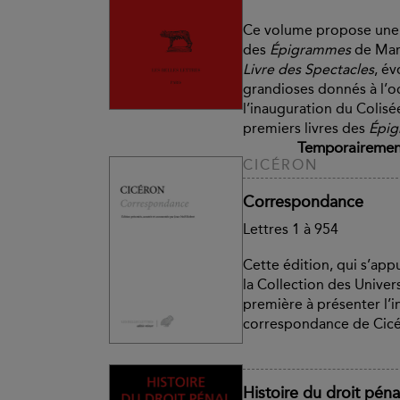
Ce volume propose une 
des
Épigrammes
de Mart
Livre des Spectacles
, év
grandioses donnés à l’o
l’inauguration du Colisé
premiers livres des
Épi
Temporairement
CICÉRON
Correspondance
Lettres 1 à 954
Cette édition, qui s’app
la Collection des Univers
première à présenter l’i
correspondance de Cicé
Histoire du droit péna