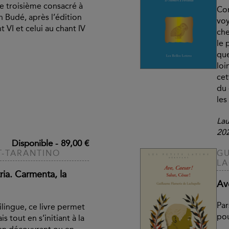
le troisième consacré à
Con
n Budé, après l’édition
voy
VI et celui au chant IV
che
le 
que
loi
ce
du 
les
Lau
20
Disponible
-
89,00 €
T-TARANTINO
GU
LA
ia. Carmenta, la
Ave
Par
lingue, ce livre permet
pou
s tout en s’initiant à la