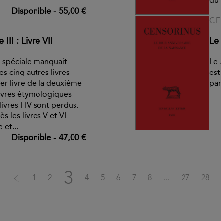
du 
Disponible
-
55,00 €
CE
III : Livre VII
Le 
spéciale manquait
Le
es cinq autres livres
est
ier livre de la deuxième
par
livres étymologiques
livres I-IV sont perdus.
ès les livres V et VI
 et...
Disponible
-
47,00 €
3
1
2
4
5
6
7
8
...
27
28