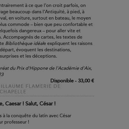
trairement à ce que l’on croit parfois, on
age beaucoup dans l’Antiquité, à pied, à
val, en voiture, surtout en bateau, le moyen
plus commode – bien que peu confortable et
lquefois dangereux – pour aller vite et
n. Accompagnés de cartes, les textes de
tte
Bibliothèque idéal
e expliquent les raisons
départ, évoquent les destinations,
 surprises et les déceptions.
réat du Prix d'Hippone de l'Académie d'Aix,
23
Disponible
-
33,00 €
ILLAUME FLAMERIE DE
CHAPELLE
, Caesar ! Salut, César !
s à la conquête du latin avec César
r professeur !