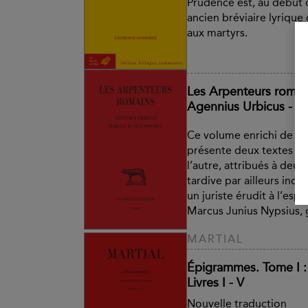
Prudence est, au début d
ancien bréviaire lyriqu
aux martyrs.
Les Arpenteurs romain
Agennius Urbicus - M
Ce volume enrichi de no
présente deux textes ass
l’autre, attribués à de
tardive par ailleurs inc
un juriste érudit à l’espri
Marcus Junius Nypsius, 
MARTIAL
Épigrammes. Tome I : 
Livres I - V
Nouvelle traduction