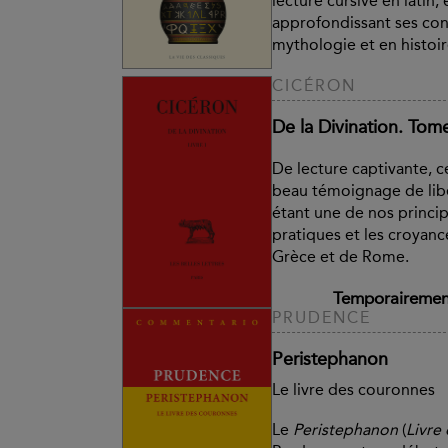
lecture cursive en latin
approfondissant ses con
mythologie et en histoire
CICÉRON
De la Divination. Tome 
De lecture captivante, c
beau témoignage de libe
étant une de nos princip
pratiques et les croyanc
Grèce et de Rome.
Temporairement
PRUDENCE
Peristephanon
Le livre des couronnes
Le
Peristephanon
(
Livre