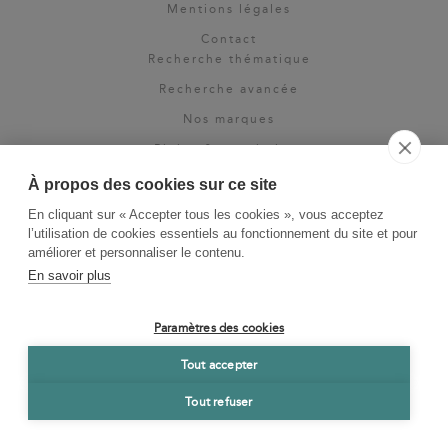
Mentions légales
Contact
Recherche thématique
Recherche avancée
Nos marques
Rights & permissions
Espace pro
À propos des cookies sur ce site
Newsletter
En cliquant sur « Accepter tous les cookies », vous acceptez
La Vie des Classiques
l’utilisation de cookies essentiels au fonctionnement du site et pour
améliorer et personnaliser le contenu.
Le Blog
En savoir plus
Paramètres des cookies
Tout accepter
Tout refuser