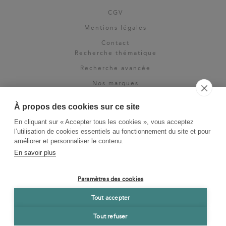
CGV
Mentions légales
Contact
Recherche thématique
Recherche avancée
Nos marques
Rights & permissions
À propos des cookies sur ce site
Espace pro
En cliquant sur « Accepter tous les cookies », vous acceptez
Newsletter
l’utilisation de cookies essentiels au fonctionnement du site et pour
La Vie des Classiques
améliorer et personnaliser le contenu.
En savoir plus
Le Blog
Paramètres des cookies
Tout accepter
Tout refuser