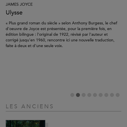
JAMES JOYCE
Ulysse
VI
« Plus grand roman du siècle » selon Anthony Burgess, le chef
Dr
d'oeuvre de Joyce est présentée, pour la première fois, en
L'
édition bilingue : l’original de 1922, révisé par l'auteur et
corrigé jusqu’en 1960, rencontre ici une nouvelle traduction,
Le 
faite à deux et d’une seule voix.
pou
de
con
es
Dre
les
écr
LES ANCIENS