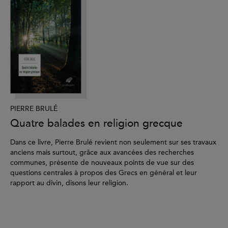
PIERRE BRULÉ
AV
Quatre balades en religion grecque
É
su
Dans ce livre, Pierre Brulé revient non seulement sur ses travaux
anciens mais surtout, grâce aux avancées des recherches
La 
communes, présente de nouveaux points de vue sur des
d’
questions centrales à propos des Grecs en général et leur
d’A
ie
rapport au divin, disons leur religion.
l’o
par
Co
tre
hé
 par
ph
u