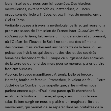
leurs histoires qui nous sont ici racontées. Des histoires
merveilleuses, invraisemblables, inattendues, qui nous
propulsent de Troie à Thèbes, et aux limites du monde, entre
Ciel et Terre.
Véritable voyage à travers la mythologie, ce livre, qui reprend la
première saison de l’émission de France Inter
Quand les dieux
rôdaient sur la Terre
, fait revivre un monde ancien et surprenant,
où l’Océan, les Fleuves, le Soleil ne sont pas des éléments
désincarnés, mais s’adressent aux habitants de la terre, où les
puissances invisibles qui décident des vies et des sociétés
humaines descendent de l’Olympe ou surgissent des entrailles
de la terre ou du fond des mers pour se montrer, parler et faire
face aux humains.
Apollon, le voyou magnifique ; Artémis, belle et féroce ;
Hermès, fourbe et farceur ; Prométhée, le voleur de feu... Pierre
Judet de La Combe nous rappelle que, si les mythes nous
parlent encore aujourd’hui, c’est parce qu’ils cherchent à
expliquer la finitude humaine, et que, dans un monde sans
salut, ils font surgir en nous le plaisir d’un imaginaire libre et
merveilleux, qui permet de se repérer dans les brutalités de la