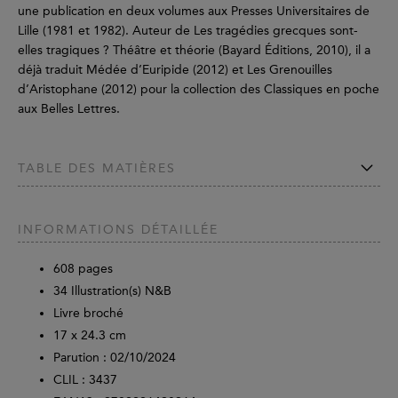
une publication en deux volumes aux Presses Universitaires de
Lille (1981 et 1982). Auteur de Les tragédies grecques sont-
elles tragiques ? Théâtre et théorie (Bayard Éditions, 2010), il a
déjà traduit Médée d’Euripide (2012) et Les Grenouilles
d’Aristophane (2012) pour la collection des Classiques en poche
aux Belles Lettres.
TABLE DES MATIÈRES
INFORMATIONS DÉTAILLÉE
608
pages
34 Illustration(s) N&B
Livre broché
17 x 24.3 cm
Parution :
02/10/2024
CLIL : 3437