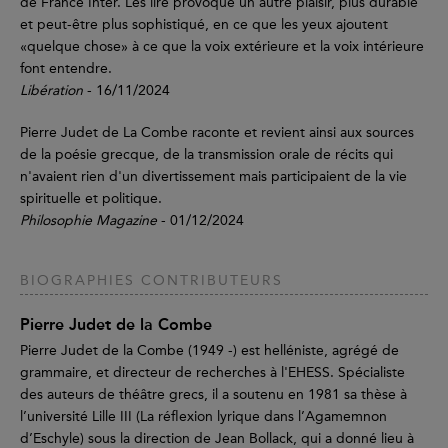
de France Inter. Les lire provoque un autre plaisir, plus durable
et peut-être plus sophistiqué, en ce que les yeux ajoutent
«quelque chose» à ce que la voix extérieure et la voix intérieure
font entendre.
Libération
- 16/11/2024
Pierre Judet de La Combe raconte et revient ainsi aux sources
de la poésie grecque, de la transmission orale de récits qui
n'avaient rien d'un divertissement mais participaient de la vie
spirituelle et politique.
Philosophie Magazine
- 01/12/2024
BIOGRAPHIES CONTRIBUTEURS
Pierre Judet de la Combe
Pierre Judet de la Combe (1949 -) est helléniste, agrégé de
grammaire, et directeur de recherches à l'EHESS. Spécialiste
des auteurs de théâtre grecs, il a soutenu en 1981 sa thèse à
l’université Lille III (La réflexion lyrique dans l’Agamemnon
d’Eschyle) sous la direction de Jean Bollack, qui a donné lieu à