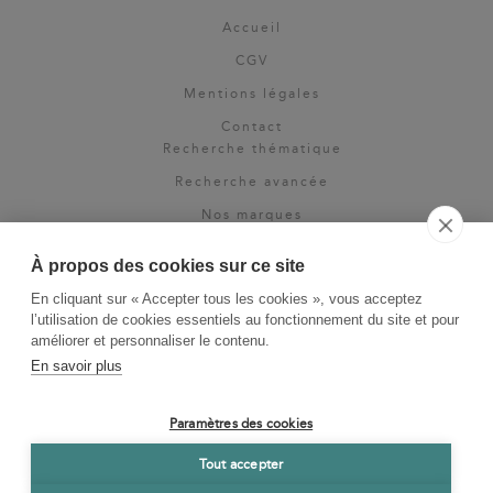
Accueil
CGV
Mentions légales
Contact
Recherche thématique
Recherche avancée
Nos marques
Rights & permissions
À propos des cookies sur ce site
Espace pro
En cliquant sur « Accepter tous les cookies », vous acceptez
Newsletter
l’utilisation de cookies essentiels au fonctionnement du site et pour
La Vie des Classiques
améliorer et personnaliser le contenu.
En savoir plus
Le Blog
Paramètres des cookies
Tout accepter