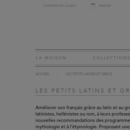
CONNEXION CLIENT
PANIER
LA MAISON
COLLECTION
ACCUEIL
LES PETITS LATINS ET GRECS
LES PETITS LATINS ET G
Améliorer son français grâce au latin et au gre
latinistes, hellénistes ou non, à leurs profess
nouvelles recommandations des programmes, ils 
mythologie et à l’étymologie. Proposant une 