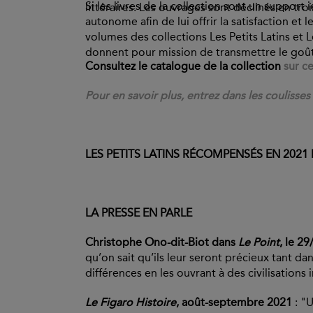
Si les livres de la collection sont un support
littéraires. Les ouvrages sont déclinés en tr
autonome afin de lui offrir la satisfaction et l
volumes des collections Les Petits Latins et L
donnent pour mission de transmettre le goût 
Consultez le catalogue de la collection
sur ce
Pour en savoir plus, entrez dans les coulisses
LES PETITS LATINS RÉCOMPENSÉS EN 2021 
LA PRESSE EN PARLE
​Christophe Ono-dit-Biot dans
Le Point
, le 2
qu’on sait qu’ils leur seront précieux tant da
différences en les ouvrant à des civilisations
Le Figaro Histoire
, août-septembre 2021
: "