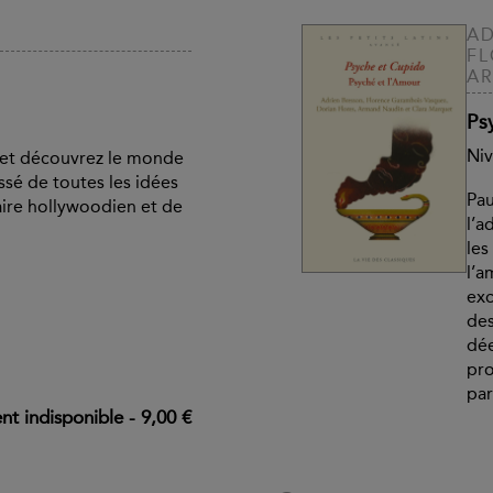
AD
FL
AR
Ps
Niv
 et découvrez le monde
ssé de toutes les idées
Pau
aire hollywoodien et de
l’a
les
l’a
exc
des
dée
pro
pa
t indisponible
-
9,00 €