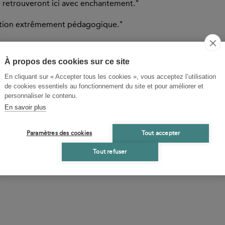
 le retrouveront ici avec enchantement."
ection extrêmement pédagogique."
r 2022
: "Latinistes en herbe, nostalgiques des humanités clas
nter."
À propos des cookies sur ce site
En cliquant sur « Accepter tous les cookies », vous acceptez l’utilisation
lic de collégiens/lycéens de petits ouvrages bilingues françai
de cookies essentiels au fonctionnement du site et pour améliorer et
2022
: "Ceux qui en ont beaucoup fait et qui ont souffert le mar
9 euros) relevait,
a priori
, de la gageure. Adepte d’une approch
personnaliser le contenu.
 qui ne se sont jamais risqués dans les méandres des locutions 
 relevé le défi avec brio, parvenant même à toucher un public 
En savoir plus
Paramètres des cookies
Tout accepter
Tout refuser