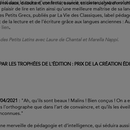
 idéal dans le cadre d’une lecture suivie en classe, chaque vol
ois niveaux, débutant, confirmé, avancé, selon le degré d’enri
e plaisir de lire en latin ainsi qu’une meilleure maîtrise de sa l
es Petits Grecs, publiés par La Vie des Classiques, label pédag
de la lecture et de l’écriture grâce aux langues anciennes : A
 lien
.
 des Petits Latins avec Laure de Chantal et Marella Nappi.
PAR LES TROPHÉES DE L'ÉDITION : PRIX DE LA CRÉATION ÉD
9/04/2021
: "Ah, qu'ils sont beaux ! Malins ! Bien conçus ! On a e
ns l’orthographe que dans l’art de convaincre, et qu’ils les éve
 inconnues."
Une merveille de pédagogie et d'intelligence, qui séduira aussi