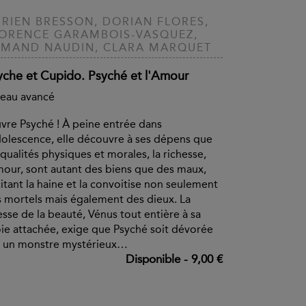
RIEN BRESSON, DORIAN FLORES,
ORENCE GARAMBOIS-VASQUEZ,
MAND NAUDIN, CLARA MARQUET
yche et Cupido. Psyché et l'Amour
eau avancé
vre Psyché ! À peine entrée dans
dolescence, elle découvre à ses dépens que
 qualités physiques et morales, la richesse,
mour, sont autant des biens que des maux,
itant la haine et la convoitise non seulement
 mortels mais également des dieux. La
sse de la beauté, Vénus tout entière à sa
ie attachée, exige que Psyché soit dévorée
r un monstre mystérieux…
Disponible
-
9,00 €