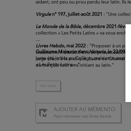
aidant, ont peu ou prou perdu leur latin. Ils
Virgule
n° 197, juillet-août 2021
: "Une coll
Le Monde de la Bible,
décembre 2021-févrie
collection « Les Petits Latins » va vous encha
Livres Hebdo
, mai 2022
: "Proposer à un pub
Guillaume Malaurie dans
Historia
, le 23/09/
visuellement attractif et à un prix accessible (
juste été initiés au Collège, mais ceux aussi
large place à la pratique, Laure de Chantal a
« Les Petits Latins »."
du français tout en s’initiant au latin."
Voir plus
AJOUTER AU MÉMENTO
Pour retrouver vos livres favoris