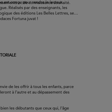
ume est conçu pour rendre le lecteur
chissements et de connaissance souhaité.
angue. Réalisés par des enseignants, les
ogique des éditions Les Belles Lettres, se
udaces Fortuna juvat !
ITORIALE
nvie de les offrir à tous les enfants, parce
illeront à l’autre et au dépassement des
 bien les débutants que ceux qui, l'âge