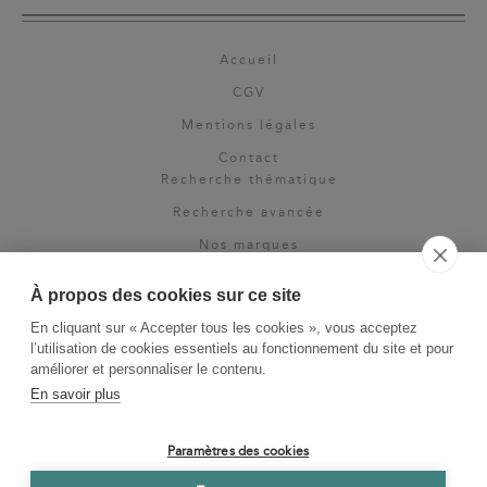
Accueil
CGV
Mentions légales
Contact
Recherche thématique
Recherche avancée
Nos marques
Rights & permissions
À propos des cookies sur ce site
Espace pro
En cliquant sur « Accepter tous les cookies », vous acceptez
Newsletter
l’utilisation de cookies essentiels au fonctionnement du site et pour
La Vie des Classiques
améliorer et personnaliser le contenu.
En savoir plus
Le Blog
Paramètres des cookies