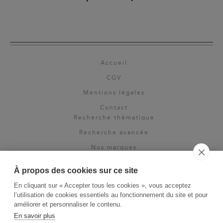
Accueil
CGV
Mentions légales
Contact
Recherche thématique
Recherche avancée
Nos marques
Rights & permissions
À propos des cookies sur ce site
Espace pro
En cliquant sur « Accepter tous les cookies », vous acceptez
Newsletter
l’utilisation de cookies essentiels au fonctionnement du site et pour
La Vie des Classiques
améliorer et personnaliser le contenu.
En savoir plus
Le Blog