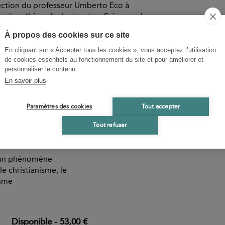
ection du professeur Umberto Eco à
écrit sa thèse de doctorat en Sciences du
d, directeur d’études à l’ÉHESS.
À propos des cookies sur ce site
yptiques et Cryptages, pseudo-
le est chercheur associé au Laboratoire
En cliquant sur « Accepter tous les cookies », vous acceptez l’utilisation
de cookies essentiels au fonctionnement du site et pour améliorer et
 8584, où elle mène un projet sur « Les
personnaliser le contenu.
En savoir plus
Paramètres des cookies
Tout accepter
ZO
Tout refuser
ident
 un phénomène
e christianisme, le
isme
Disponible
-
53,00 €