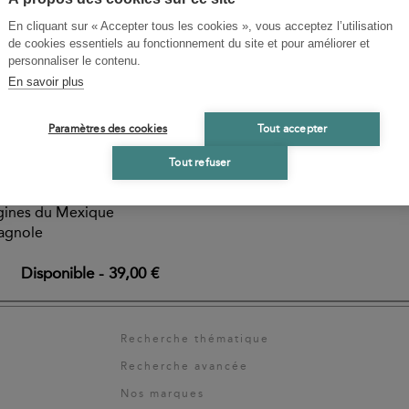
En cliquant sur « Accepter tous les cookies », vous acceptez l’utilisation
de cookies essentiels au fonctionnement du site et pour améliorer et
personnaliser le contenu.
En savoir plus
USTIN, LEONARDO
Paramètres des cookies
Tout accepter
Tout refuser
du Mexique
igines du Mexique
pagnole
Disponible
-
39,00 €
Recherche thématique
Recherche avancée
Nos marques