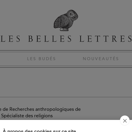
S
LES BUDÉS
NOUVEAUTÉS
re de Recherches anthropologiques de
Spécialiste des religions
 revendication culturelle au Mexique, il
ons ouvertes après le soulèvement
À propos des cookies sur ce site