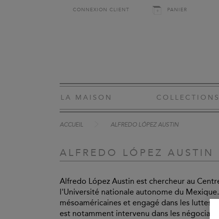
CONNEXION CLIENT
PANIER
LA MAISON
COLLECTION
ACCUEIL
ALFREDO LÓPEZ AUSTIN
ALFREDO LÓPEZ AUSTIN
Alfredo López Austin est chercheur au Cent
l'Université nationale autonome du Mexique. 
mésoaméricaines et engagé dans les luttes de
est notamment intervenu dans les négociati