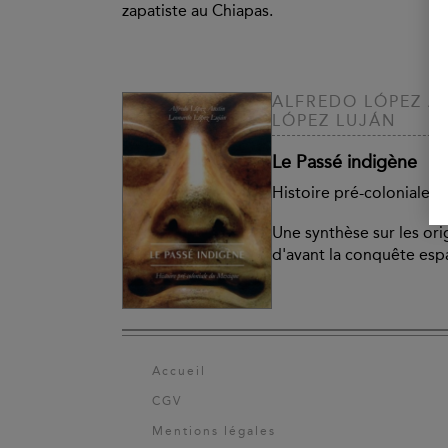
zapatiste au Chiapas.
ALFREDO LÓPEZ A
LÓPEZ LUJÁN
Le Passé indigène
Histoire pré-coloniale 
Une synthèse sur les or
d'avant la conquête es
Accueil
CGV
Mentions légales