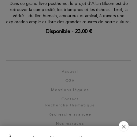
Dans ce grand livre posthume, le projet d'Allan Bloom est de
retrouver la complexité, les triomphes et les échecs – bref, la
vérité – du lien humain, amoureux et amical, à travers une
exploration ample et libre des grandes œuvres de notre culture.
Disponible
-
23,00 €
Accueil
CGV
Mentions légales
Contact
Recherche thématique
Recherche avancée
Nos marques
Rights & permissions