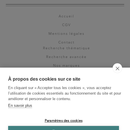
Accueil
CGV
Mentions légales
Contact
Recherche thématique
Recherche avancée
Nos marques
Rights & permissions
À propos des cookies sur ce site
Espace pro
En cliquant sur « Accepter tous les cookies », vous acceptez
Newsletter
l’utilisation de cookies essentiels au fonctionnement du site et pour
La Vie des Classiques
améliorer et personnaliser le contenu.
En savoir plus
Le Blog
Paramètres des cookies