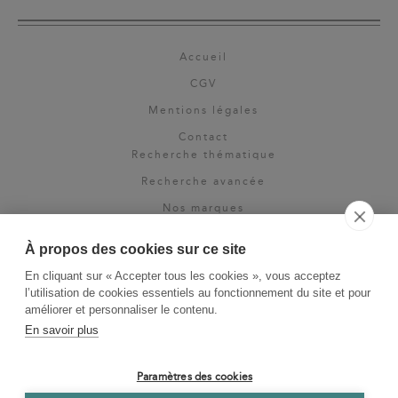
Accueil
CGV
Mentions légales
Contact
Recherche thématique
Recherche avancée
Nos marques
Rights & permissions
À propos des cookies sur ce site
Espace pro
En cliquant sur « Accepter tous les cookies », vous acceptez
Newsletter
l’utilisation de cookies essentiels au fonctionnement du site et pour
La Vie des Classiques
améliorer et personnaliser le contenu.
En savoir plus
Le Blog
Paramètres des cookies