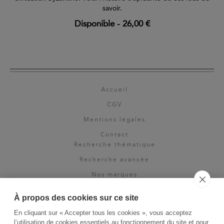
savoir.
Disponible
-
26,00 €
Accueil
CGV
Mentions légales
Contact
Recherche thématique
Recherche avancée
Nos marques
Rights & permissions
À propos des cookies sur ce site
Espace pro
En cliquant sur « Accepter tous les cookies », vous acceptez
Newsletter
l’utilisation de cookies essentiels au fonctionnement du site et pour