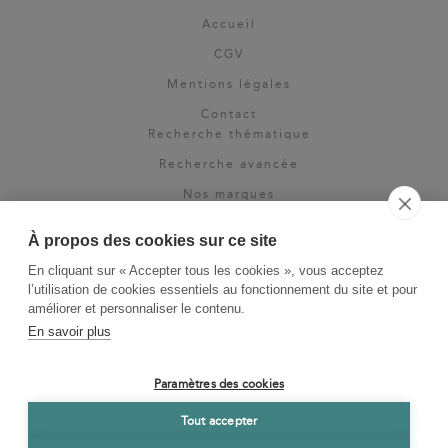
Accueil
CGV
Mentions légales
Contact
Recherche thématique
Recherche avancée
Nos marques
Rights & permissions
À propos des cookies sur ce site
Espace pro
En cliquant sur « Accepter tous les cookies », vous acceptez
Newsletter
l’utilisation de cookies essentiels au fonctionnement du site et pour
La Vie des Classiques
améliorer et personnaliser le contenu.
En savoir plus
Le Blog
Paramètres des cookies
Tout accepter