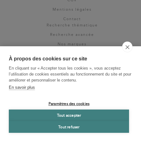
CGV
Mentions légales
Contact
Recherche thématique
Recherche avancée
Nos marques
Rights & permissions
À propos des cookies sur ce site
Espace pro
En cliquant sur « Accepter tous les cookies », vous acceptez
Newsletter
l’utilisation de cookies essentiels au fonctionnement du site et pour
La Vie des Classiques
améliorer et personnaliser le contenu.
En savoir plus
Le Blog
Paramètres des cookies
Tout accepter
Tout refuser