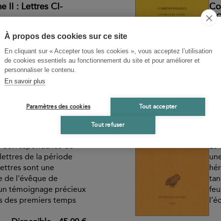
II : Lettres CI-
Co
CC
À propos des cookies sur ce site
En cliquant sur « Accepter tous les cookies », vous acceptez l’utilisation
de cookies essentiels au fonctionnement du site et pour améliorer et
personnaliser le contenu.
En savoir plus
Disponible
-
45,00 €
BA
Paramètres des cookies
Tout accepter
I : Lettres I-C
Au
Tout refuser
a Correspondance de
Le 
 lettres de la période
une
lettres sont une
hér
e de l'évêque de
tan
i un témoignage précieux
feu
s des premiers temps
l’é