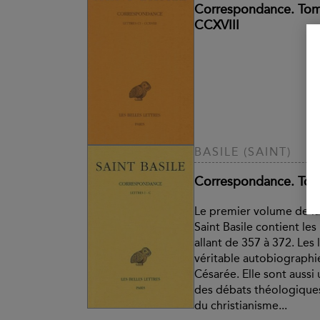
Correspondance. Tome 
CCXVIII
BASILE (SAINT)
Correspondance. Tome 
Le premier volume de l
Saint Basile contient les
allant de 357 à 372. Les 
véritable autobiographi
Césarée. Elle sont auss
des débats théologique
du christianisme...