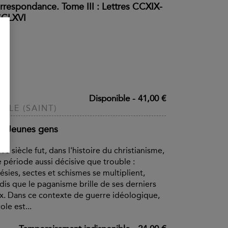
rrespondance. Tome III : Lettres CCXIX-
CLXVI
Disponible
-
41,00 €
SILE (SAINT)
x Jeunes gens
IVe siècle fut, dans l'histoire du christianisme,
 période aussi décisive que trouble :
ésies, sectes et schismes se multiplient,
dis que le paganisme brille de ses derniers
x. Dans ce contexte de guerre idéologique,
cole est...