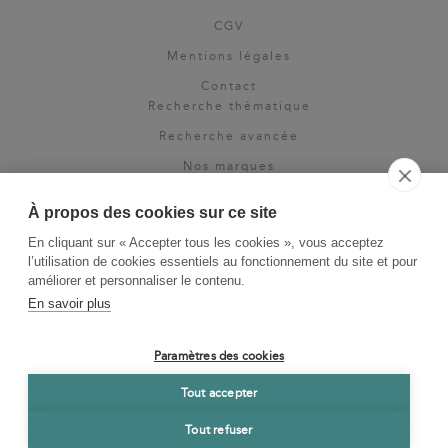
CGV
Mentions légales
Contact
Recherche thématique
Recherche avancée
Nos marques
Rights & permissions
À propos des cookies sur ce site
Espace pro
En cliquant sur « Accepter tous les cookies », vous acceptez
Newsletter
l’utilisation de cookies essentiels au fonctionnement du site et pour
La Vie des Classiques
améliorer et personnaliser le contenu.
En savoir plus
Le Blog
Paramètres des cookies
Tout accepter
Tout refuser