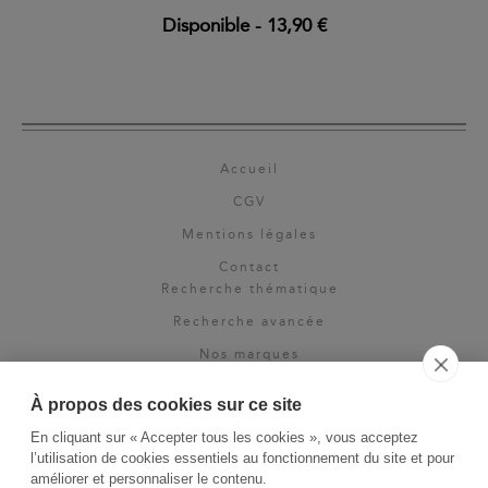
Disponible
-
13,90 €
Accueil
CGV
Mentions légales
Contact
Recherche thématique
Recherche avancée
Nos marques
Rights & permissions
À propos des cookies sur ce site
Espace pro
En cliquant sur « Accepter tous les cookies », vous acceptez
Newsletter
l’utilisation de cookies essentiels au fonctionnement du site et pour
La Vie des Classiques
améliorer et personnaliser le contenu.