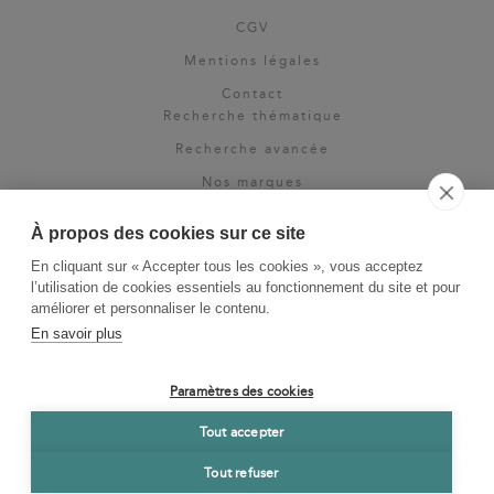
CGV
Mentions légales
Contact
Recherche thématique
Recherche avancée
Nos marques
Rights & permissions
À propos des cookies sur ce site
Espace pro
En cliquant sur « Accepter tous les cookies », vous acceptez
Newsletter
l’utilisation de cookies essentiels au fonctionnement du site et pour
La Vie des Classiques
améliorer et personnaliser le contenu.
En savoir plus
Le Blog
Paramètres des cookies
Tout accepter
Tout refuser