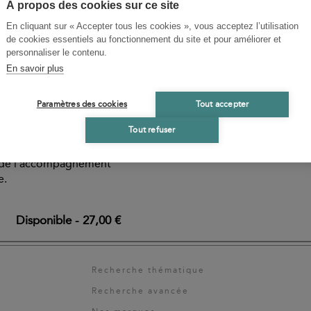
À propos des cookies sur ce site
En cliquant sur « Accepter tous les cookies », vous acceptez l’utilisation
de cookies essentiels au fonctionnement du site et pour améliorer et
personnaliser le contenu.
En savoir plus
H
e la République
Paramètres des cookies
Tout accepter
Tout refuser
re sur les valeurs
t de l'accompagnement
e.
Disponible
-
27,00 €
Recherche thématique
Recherche avancée