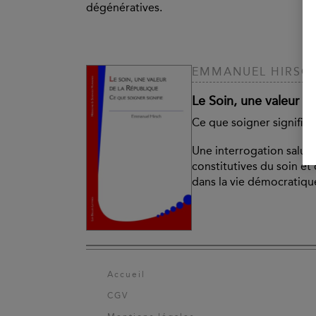
dégénératives.
EMMANUEL HIRSC
Le Soin, une valeur d
Ce que soigner signifie
Une interrogation salutai
constitutives du soin e
dans la vie démocratiqu
Accueil
CGV