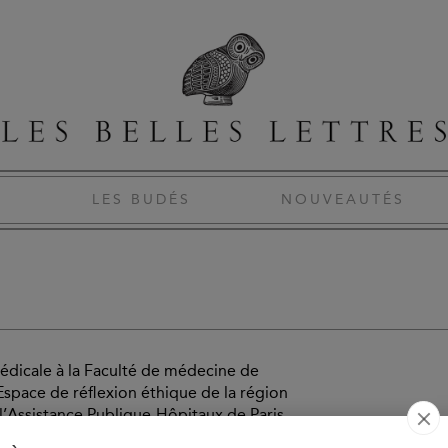
S
LES BUDÉS
NOUVEAUTÉS
édicale à la Faculté de médecine de
 l’Espace de réflexion éthique de la région
 l’Assistance Publique-Hôpitaux de Paris,
 les maladies neurologiques