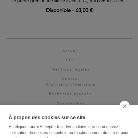
ce poète grec du IIIe siècle avant J.-C., qui composait en...
Disponible
-
63,00 €
Accueil
CGV
Mentions légales
Contact
Recherche thématique
Recherche avancée
Nos marques
Rights & permissions
À propos des cookies sur ce site
Espace pro
En cliquant sur « Accepter tous les cookies », vous acceptez
Newsletter
l’utilisation de cookies essentiels au fonctionnement du site et pour
La Vie des Classiques