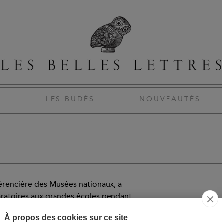
S
LES BUDÉS
NOUVEAUTÉS
férencière des Musées nationaux, a
aratoires aux grandes écoles pendant
À propos des cookies sur ce site