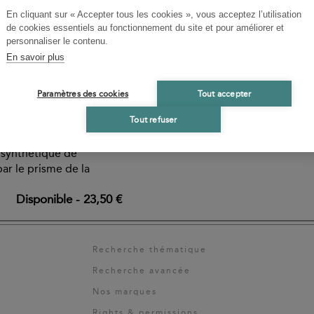
En cliquant sur « Accepter tous les cookies », vous acceptez l’utilisation
de cookies essentiels au fonctionnement du site et pour améliorer et
TEIN, JEAN-
personnaliser le contenu.
En savoir plus
Paramètres des cookies
Tout accepter
Tout refuser
nomie, histoire,
rsonnages, monuments,
ur synthétique de
par le prisme de la
Disponible
-
23,50 €
Recherche thématique
Recherche avancée
Nos marques
Rights & permissions