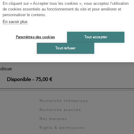
En cliquant sur « Accepter tous les cookies », vous acceptez l’utilisation
de cookies essentiels au fonctionnement du site et pour améliorer et
personnaliser le contenu.
ASVAMIN,
En savoir plus
DA
pensée en Inde
Paramètres des cookies
Tout accepter
Tout refuser
 Aksapada et Nyaya-
ilasvamin
indoue
Disponible
-
75,00 €
Recherche thématique
Recherche avancée
Nos marques
Rights & permissions