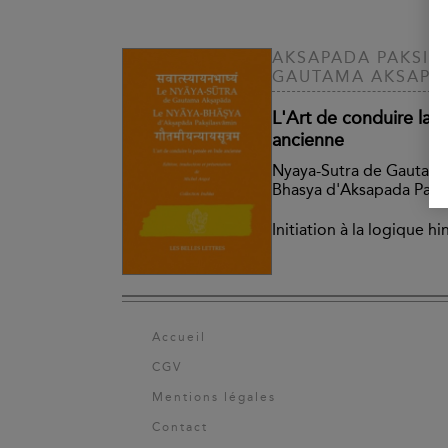
AKSAPADA PAKSIL
GAUTAMA AKSAPA
L'Art de conduire la 
ancienne
Nyaya-Sutra de Gautama
Bhasya d'Aksapada Paks
Initiation à la logique h
Accueil
CGV
Mentions légales
Contact