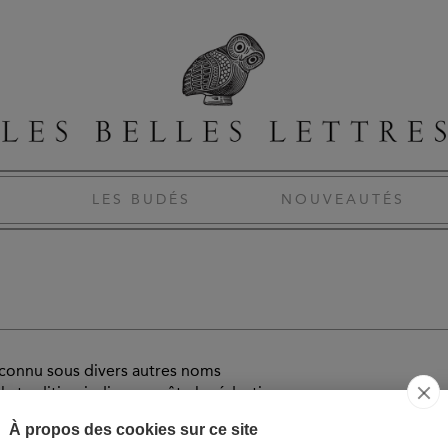
S
LES BUDÉS
NOUVEAUTÉS
connu sous divers autres noms
a tradition indienne prête la rédaction
À propos des cookies sur ce site