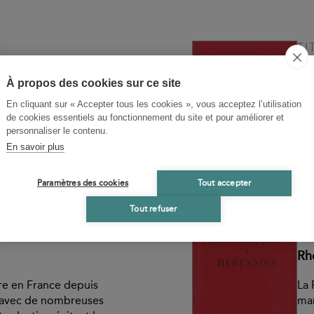
TI
 Rome
His
À propos des cookies sur ce site
En cliquant sur « Accepter tous les cookies », vous acceptez l’utilisation
ation n'a pas été
Le 
de cookies essentiels au fonctionnement du site et pour améliorer et
e ! Rome, avec des
que
personnaliser le contenu.
ivement limités, a
con
En savoir plus
rèce et atteint une
de 
en ce domaine,
les
antique...
ent
Paramètres des cookies
Tout accepter
de.
Tout refuser
Disponible
-
27,00 €
A
Rh
ère en France depuis
La 
 avec de nombreuses
man