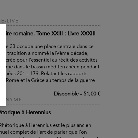
TE-LIVE
toire romaine. Tome XXIII : Livre XXXIII
livre 33 occupe une place centrale dans ce
 la tradition a nommé la IVème décade,
sacrée pour l’essentiel au récit des activités
Rome dans le bassin méditerranéen pendant
 années 201 – 179. Relatant les rapports
re Rome et la Grèce au temps de la guerre
..
Disponible
-
51,00 €
NONYME
étorique à Herennius
Rhétorique à Herennius est le plus ancien
uel complet de l'art de parler que l'on