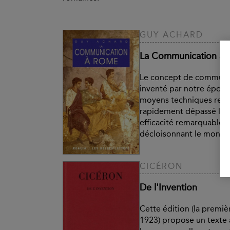
GUY ACHARD
La Communication à
Le concept de communic
inventé par notre époqu
moyens techniques relat
rapidement dépassé la G
efficacité remarquable 
décloisonnant le monde 
CICÉRON
De l'Invention
Cette édition (la premi
1923) propose un texte