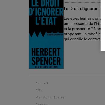
Le Droit d'ignorer l'Ét
Les êtres humains ont-ils
omniprésente de l'État p
et la prospérité ? Non,
proposant un modèle de
qui concilie le contrat soc
Accueil
CGV
Mentions légales
Contact