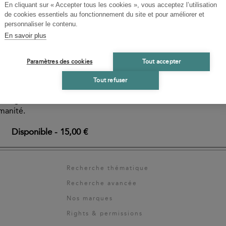
En cliquant sur « Accepter tous les cookies », vous acceptez l’utilisation
ESTELLE DEBOUY
de cookies essentiels au fonctionnement du site et pour améliorer et
personnaliser le contenu.
En savoir plus
Paramètres des cookies
Tout accepter
entendre les cris de
’horreur des enfants
Tout refuser
Mars et nous aide à
ne guerrier dans toute
manité.
Disponible
-
15,00 €
Recherche thématique
Recherche avancée
Nos marques
Rights & permissions