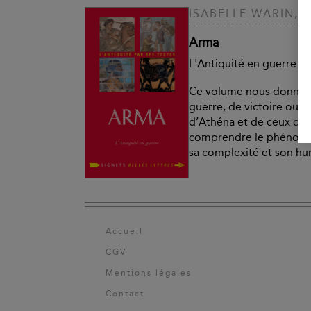
ISABELLE WARIN, 
Arma
L'Antiquité en guerre
Ce volume nous donne à 
guerre, de victoire ou d
d’Athéna et de ceux de 
comprendre le phénomè
sa complexité et son hu
Accueil
CGV
Mentions légales
Contact