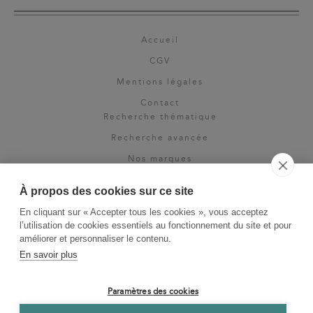
Accueil
CGV
Mentions légales
Contact
Recherche thématique
Recherche avancée
Nos marques
Rights & permissions
À propos des cookies sur ce site
Espace pro
En cliquant sur « Accepter tous les cookies », vous acceptez
Newsletter
l’utilisation de cookies essentiels au fonctionnement du site et pour
La Vie des Classiques
améliorer et personnaliser le contenu.
En savoir plus
Le Blog
Paramètres des cookies